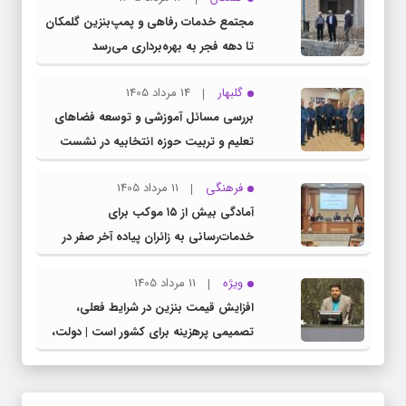
مجتمع خدمات رفاهی و پمپ‌بنزین گلمکان
تا دهه فجر به بهره‌برداری می‌رسد
گلبهار
14 مرداد 1405
بررسی مسائل آموزشی و توسعه فضاهای
تعلیم و تربیت حوزه انتخابیه در نشست
مشترک عضو کمیسیون آموزش مجلس با
فرهنگی
11 مرداد 1405
مدیرکل آموزش و پرورش خراسان رضوی
آمادگی بیش از ۱۵ موکب برای
خدمات‌رسانی به زائران پیاده آخر صفر در
شهرستان چناران
ویژه
11 مرداد 1405
افزایش قیمت بنزین در شرایط فعلی،
تصمیمی پرهزینه برای کشور است | دولت،
قاچاق سوخت و عوامل اصلی ناترازی را
محدود کند، نه سفره مردم