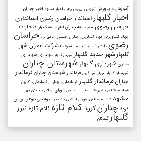
آموزش و پرورش
اخبار مشهد
اخبار چناران
آموزش و پرورش چنارن
اخبار گلبهار
استاندار خراسان رضوی
استانداری
خراسان رضوی
انتخابات
امام جمعه چناران
امام جمعه گلبهار
خراسان
جهاد کشاورزی
جهاد کشاورزی چناران
حسین امامی راد
رضوی
شرکت عمران شهر
سرقت
دانش آموزان
دهه فجر
شهر جدید گلبهار
گلبهار
شهرداری
شهرداری
شهردار گلبهار
شهرستان چناران
شهرداری گلبهار
چناران
فرماندار
فرماندار شهرستان چناران
شهرستان گلبهار
شورای شهر گلبهار
فرماندار گلبهار
چناران
فرمانداری چناران
فرمانداری گلبهار
فرمانده انتظامی شهرستان چناران
مجلس شورای اسلامی
مسکن مهر
مشهد
ویروس
واکسن کرونا
نماینده مجلس شورای اسلامی
هفته دولت
کلام تازه
چناران
کرونا
کلام تازه نیوز
کرونا
گلبهار
گلمکان