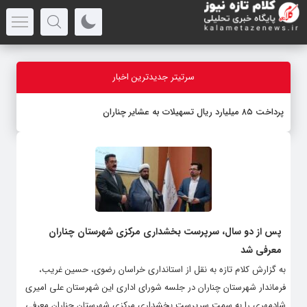
سرتیتر جدیدترین اخبار
پرداخت ۸۵ میلیارد ریال تسهیلات به عشایر چناران
️پس از دو سال، سرپرست بخشداری مرکزی شهرستان چناران
معرفی شد
به گزارش کلام تازه به نقل از استانداری خراسان رضوی، حسین غریب،
فرماندار شهرستان چناران در جلسه شورای اداری این شهرستان علی امیری
شادمهری را به سمت سرپرست بخشداری مرکزی شهرستان چناران معرفی