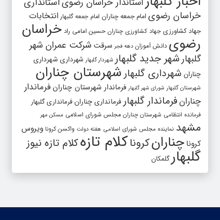
اخبار گلبهار
استاندار خراسان رضوی
استانداری
خراسان رضوی
انتخابات
امام جمعه چناران
امام جمعه گلبهار
خراسان
جهاد کشاورزی
جهاد کشاورزی چناران
حسین امامی راد
رضوی
شرکت عمران شهر
سرقت
دانش آموزان
دهه فجر
شهر جدید گلبهار
گلبهار
شهرداری
شهرداری
شهردار گلبهار
شهرستان چناران
شهرداری گلبهار
چناران
فرماندار
فرماندار شهرستان چناران
شهرستان گلبهار
شورای شهر گلبهار
فرماندار گلبهار
چناران
فرمانداری چناران
فرمانداری گلبهار
فرمانده انتظامی شهرستان چناران
مجلس شورای اسلامی
مسکن مهر
مشهد
ویروس
واکسن کرونا
نماینده مجلس شورای اسلامی
هفته دولت
کلام تازه
چناران
کرونا
کلام تازه نیوز
کرونا
گلبهار
گلمکان