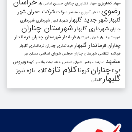
خراسان
جهاد کشاورزی
جهاد کشاورزی چناران
حسین امامی راد
رضوی
شرکت عمران شهر
سرقت
دانش آموزان
دهه فجر
شهر جدید گلبهار
گلبهار
شهرداری
شهرداری
شهردار گلبهار
شهرستان چناران
شهرداری گلبهار
چناران
فرماندار
فرماندار شهرستان چناران
شهرستان گلبهار
شورای شهر گلبهار
فرماندار گلبهار
چناران
فرمانداری چناران
فرمانداری گلبهار
فرمانده انتظامی شهرستان چناران
مجلس شورای اسلامی
مسکن مهر
مشهد
ویروس
واکسن کرونا
نماینده مجلس شورای اسلامی
هفته دولت
کلام تازه
چناران
کرونا
کلام تازه نیوز
کرونا
گلبهار
گلمکان