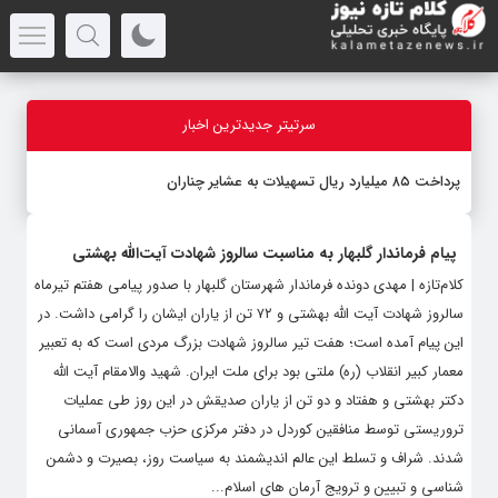
سرتیتر جدیدترین اخبار
پرداخت ۸۵ میلیارد ریال تسهیلات به عشایر چناران
پیام فرماندار گلبهار به مناسبت سالروز شهادت آیت‌الله بهشتی
کلام‌تازه | مهدی دونده فرماندار شهرستان گلبهار با صدور پیامی هفتم تیرماه
سالروز شهادت آیت الله بهشتی و ۷۲ تن از یاران ایشان را گرامی داشت. در
این پیام آمده است؛ هفت تیر سالروز شهادت بزرگ مردی است که به تعبیر
معمار کبیر انقلاب (ره) ملتی بود برای ملت ایران. شهید والامقام آیت الله
دکتر بهشتی و هفتاد و دو تن از یاران صدیقش در این روز طی عملیات
تروریستی توسط منافقین کوردل در دفتر مرکزی حزب جمهوری آسمانی
شدند. شراف و تسلط این عالم اندیشمند به سیاست روز، بصیرت و دشمن
شناسی و تبیین و ترویج آرمان های اسلام...