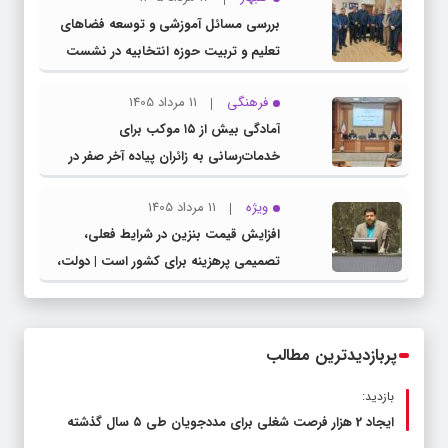
بررسی مسائل آموزشی و توسعه فضاهای
تعلیم و تربیت حوزه انتخابیه در نشست
مشترک عضو کمیسیون آموزش مجلس با
فرهنگی
11 مرداد 1405
مدیرکل آموزش و پرورش خراسان رضوی
آمادگی بیش از ۱۵ موکب برای
خدمات‌رسانی به زائران پیاده آخر صفر در
شهرستان چناران
ویژه
11 مرداد 1405
افزایش قیمت بنزین در شرایط فعلی،
تصمیمی پرهزینه برای کشور است | دولت،
قاچاق سوخت و عوامل اصلی ناترازی را
محدود کند، نه سفره مردم
پربازدیدترین مطالب
بازدید:
ایجاد 2 هزار فرصت شغلی برای مددجویان طی ۵ سال گذشته