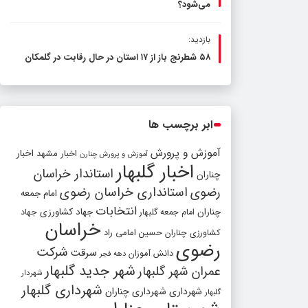
می‌شود؟
بازدید:
۵۸ شطرنج‌ باز از ۱۷ استان در حال رقابت در گلمکان
ابر برچسب ها
آموزش و پرورش
اخبار مشهد
اخبار
آموزش و پرورش چنارن
اخبار گلبهار
استاندار خراسان
چناران
رضوی
استانداری خراسان رضوی
امام جمعه
انتخابات
چناران
جهاد کشاورزی
امام جمعه گلبهار
جهاد
خراسان
کشاورزی چناران
حسین امامی راد
رضوی
شرکت
سرقت
دانش آموزان
دهه فجر
شهر جدید گلبهار
عمران شهر گلبهار
شهردار
شهرداری گلبهار
شهرداری
شهرداری چناران
گلبهار