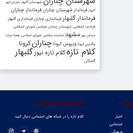
شهرستان چناران
شهرستان گلبهار
شورای شهر
فرماندار چناران
فرماندار شهرستان چناران
گلبهار
فرماندار گلبهار
فرمانداری چناران
فرمانداری گلبهار
فرمانده انتظامی شهرستان چناران
مجلس شورای اسلامی
مشهد
مسکن مهر
نماینده مجلس شورای اسلامی
هفته دولت
چناران
کرونا
ویروس کرونا
واکسن کرونا
کلام تازه
گلبهار
کلام تازه نیوز
گلمکان
یع
شبکه های اجتماعی
اخبار
کلام تازه را در شبکه ‌های اجتماعی دنبال کنید.
اجتماعی
فرهنگی