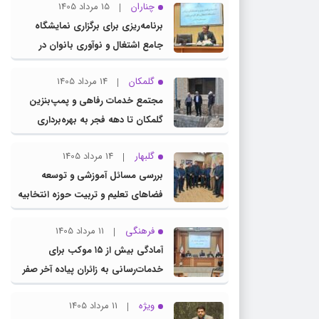
چناران
15 مرداد 1405
برنامه‌ریزی برای برگزاری نمایشگاه
جامع اشتغال و نوآوری بانوان در
چناران
گلمکان
14 مرداد 1405
مجتمع خدمات رفاهی و پمپ‌بنزین
گلمکان تا دهه فجر به بهره‌برداری
می‌رسد
گلبهار
14 مرداد 1405
بررسی مسائل آموزشی و توسعه
فضاهای تعلیم و تربیت حوزه انتخابیه
در نشست مشترک عضو کمیسیون
فرهنگی
11 مرداد 1405
آموزش مجلس با مدیرکل آموزش و
آمادگی بیش از ۱۵ موکب برای
پرورش خراسان رضوی
خدمات‌رسانی به زائران پیاده آخر صفر
در شهرستان چناران
ویژه
11 مرداد 1405