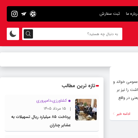
رباره ما
ثبت سفارش
 عمومی خواند و
تازه ترین مطالب
ید اعتماد مردم جلب شود. حمید سوری، که ریاست تیم واکنش سریع کووید-۱۹ وزارت بهداشت را نیز بر
ازجمله کووید۱۹، انجام واکسیناسیون است. یعنی در واقع
کشاورزی،دامپروری
15 مرداد 1405
ادامه خبر
پرداخت ۸۵ میلیارد ریال تسهیلات به
عشایر چناران