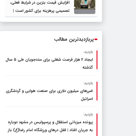
افزایش قیمت بنزین در شرایط فعلی،
تصمیمی پرهزینه برای کشور است |
دولت، قاچاق سوخت و عوامل اصلی
ناترازی را محدود کند، نه سفره مردم
پربازدیدترین مطالب
بازدید:
ایجاد 2 هزار فرصت شغلی برای مددجویان طی ۵ سال
گذشته
بازدید:
ضررهای میلیون دلاری برای صنعت هوایی و گردشگری
اسرائیل
بازدید:
پرونده میزبانی استقلال و پرسپولیس در مشهد دوباره
به جریان افتاد | قفل در‌های ورزشگاه امام رضا(ع) باز