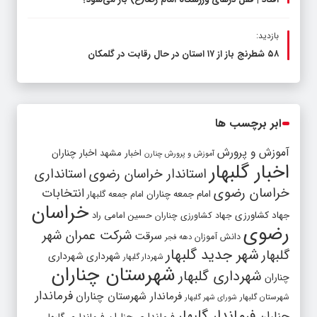
افتاد | قفل در‌های ورزشگاه امام رضا(ع) باز می‌شود؟
بازدید:
۵۸ شطرنج‌ باز از ۱۷ استان در حال رقابت در گلمکان
ابر برچسب ها
آموزش و پرورش
اخبار مشهد
اخبار چناران
آموزش و پرورش چنارن
اخبار گلبهار
استاندار خراسان رضوی
استانداری
خراسان رضوی
انتخابات
امام جمعه چناران
امام جمعه گلبهار
خراسان
جهاد کشاورزی
جهاد کشاورزی چناران
حسین امامی راد
رضوی
شرکت عمران شهر
سرقت
دانش آموزان
دهه فجر
شهر جدید گلبهار
گلبهار
شهرداری
شهرداری
شهردار گلبهار
شهرستان چناران
شهرداری گلبهار
چناران
فرماندار
فرماندار شهرستان چناران
شهرستان گلبهار
شورای شهر گلبهار