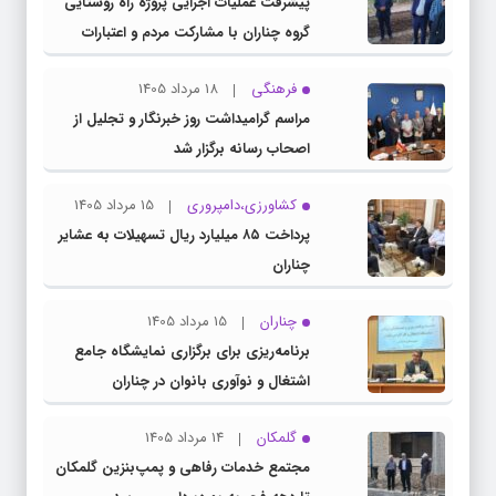
چناران
18 مرداد 1405
پیشرفت عملیات اجرایی پروژه راه روستایی
گروه چناران با مشارکت مردم و اعتبارات
دولتی
فرهنگی
18 مرداد 1405
مراسم گرامیداشت روز خبرنگار و تجلیل از
اصحاب رسانه برگزار شد
کشاورزی،دامپروری
15 مرداد 1405
پرداخت ۸۵ میلیارد ریال تسهیلات به عشایر
چناران
چناران
15 مرداد 1405
برنامه‌ریزی برای برگزاری نمایشگاه جامع
اشتغال و نوآوری بانوان در چناران
گلمکان
14 مرداد 1405