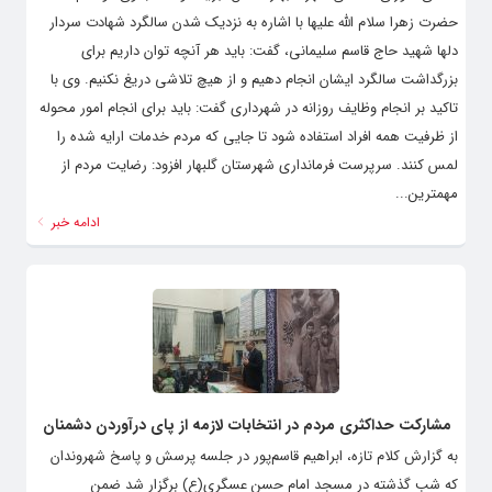
اعضای شورای اسلامی شهر گلبهار، ضمن تبریک ولادت بانوی دو عالم
حضرت زهرا سلام الله علیها با اشاره به نزدیک شدن سالگرد شهادت سردار
دلها شهید حاج قاسم سلیمانی، گفت: باید هر آنچه توان داریم برای
بزرگداشت سالگرد ایشان انجام دهیم و از هیچ تلاشی دریغ نکنیم. وی با
تاکید بر انجام وظایف روزانه در شهرداری گفت: باید برای انجام امور محوله
از ظرفیت همه افراد استفاده شود تا جایی که مردم خدمات ارایه شده را
لمس کنند. سرپرست فرمانداری شهرستان گلبهار افزود: رضایت مردم از
مهمترین...
ادامه خبر
مشارکت حداکثری مردم در انتخابات لازمه از پای درآوردن دشمنان
به گزارش کلام تازه، ابراهیم قاسم‌پور در جلسه پرسش و پاسخ شهروندان