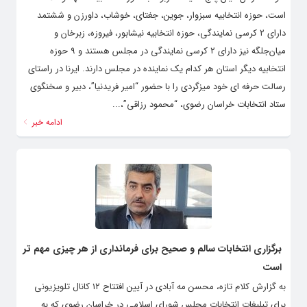
شود که از آن میان پنج نماینده مربوط به حوزه انتخابیه مشهد و کلات
است، حوزه انتخابیه سبزوار، جوین، جغتای، خوشاب، داورزن و ششتمد
دارای ۲ کرسی نمایندگی، حوزه انتخابیه نیشابور، فیروزه، زبرخان و
میان‌جلگه نیز دارای ۲ کرسی نمایندگی در مجلس هستند و ۹ حوزه
انتخابیه دیگر استان هر کدام یک نماینده در مجلس دارند. ایرنا در راستای
رسالت حرفه ای خود میزگردی را با حضور “امیر فریدنیا”، دبیر و سخنگوی
ستاد انتخابات خراسان رضوی، “محمود رزاقی”،...
ادامه خبر
برگزاری انتخابات سالم و صحیح برای فرمانداری از هر چیزی مهم تر
است
به گزارش کلام تازه، محسن مه آبادی در آیین افتتاح ۱۲ کانال تلویزیونی