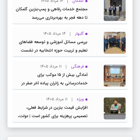
گلمکان
14 مرداد 1405
مجتمع خدمات رفاهی و پمپ‌بنزین گلمکان
تا دهه فجر به بهره‌برداری می‌رسد
گلبهار
14 مرداد 1405
بررسی مسائل آموزشی و توسعه فضاهای
تعلیم و تربیت حوزه انتخابیه در نشست
مشترک عضو کمیسیون آموزش مجلس با
فرهنگی
11 مرداد 1405
مدیرکل آموزش و پرورش خراسان رضوی
آمادگی بیش از ۱۵ موکب برای
خدمات‌رسانی به زائران پیاده آخر صفر در
شهرستان چناران
ویژه
11 مرداد 1405
افزایش قیمت بنزین در شرایط فعلی،
تصمیمی پرهزینه برای کشور است | دولت،
قاچاق سوخت و عوامل اصلی ناترازی را
محدود کند، نه سفره مردم