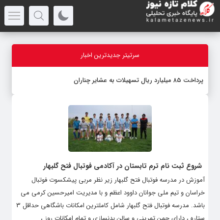
سرتیتر جدیدترین اخبار
پرداخت ۸۵ میلیارد ریال تسهیلات به عشایر چناران
شروع ثبت نام ترم تابستان در آکادمی فوتبال فتح گلبهار
آموزش در مدرسه فوتبال فتح گلبهار زیر نظر مربی پیشکسوت فوتبال
خراسان و تیم ملی جوانان داوود اعظم و با مدیریت امیرحسین کرمی می
باشد. مدرسه فوتبال فتح گلبهار شامل کاملترین امکانات باشگاهی حداقل 3
ستاره ، دارای چمن تمرینی و سالن بدنسازی و تمام امکانات روز ،