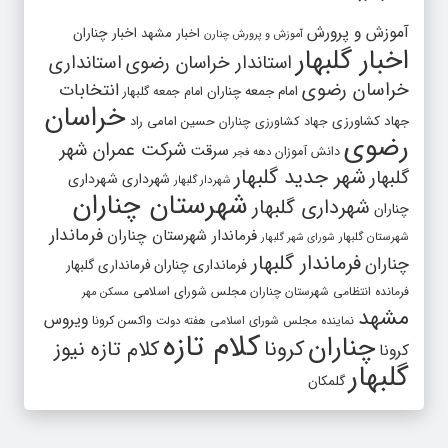
آموزش و پرورش
اخبار مشهد
اخبار چناران
آموزش و پرورش چنارن
اخبار گلبهار
استاندار خراسان رضوی
استانداری
خراسان رضوی
انتخابات
امام جمعه چناران
امام جمعه گلبهار
خراسان
جهاد کشاورزی
جهاد کشاورزی چناران
حسین امامی راد
رضوی
شرکت عمران شهر
سرقت
دانش آموزان
دهه فجر
شهر جدید گلبهار
گلبهار
شهرداری
شهرداری
شهردار گلبهار
شهرستان چناران
شهرداری گلبهار
چناران
فرماندار
فرماندار شهرستان چناران
شهرستان گلبهار
شورای شهر گلبهار
فرماندار گلبهار
چناران
فرمانداری چناران
فرمانداری گلبهار
فرمانده انتظامی شهرستان چناران
مجلس شورای اسلامی
مسکن مهر
مشهد
ویروس
واکسن کرونا
نماینده مجلس شورای اسلامی
هفته دولت
کلام تازه
چناران
کرونا
کلام تازه نیوز
کرونا
گلبهار
گلمکان