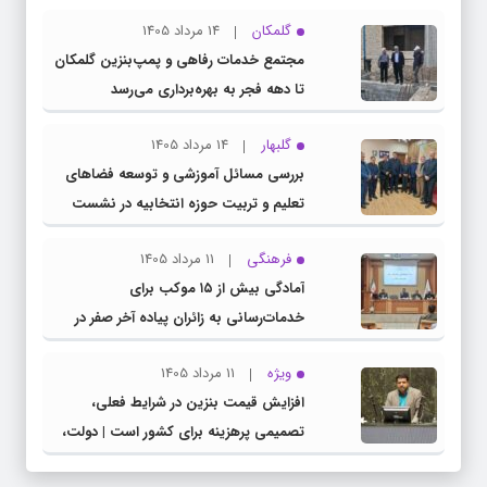
گلمکان
14 مرداد 1405
مجتمع خدمات رفاهی و پمپ‌بنزین گلمکان
تا دهه فجر به بهره‌برداری می‌رسد
گلبهار
14 مرداد 1405
بررسی مسائل آموزشی و توسعه فضاهای
تعلیم و تربیت حوزه انتخابیه در نشست
مشترک عضو کمیسیون آموزش مجلس با
فرهنگی
11 مرداد 1405
مدیرکل آموزش و پرورش خراسان رضوی
آمادگی بیش از ۱۵ موکب برای
خدمات‌رسانی به زائران پیاده آخر صفر در
شهرستان چناران
ویژه
11 مرداد 1405
افزایش قیمت بنزین در شرایط فعلی،
تصمیمی پرهزینه برای کشور است | دولت،
قاچاق سوخت و عوامل اصلی ناترازی را