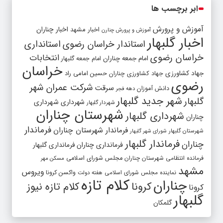
ابر برچسب ها
آموزش و پرورش
اخبار مشهد
اخبار چناران
آموزش و پرورش چنارن
اخبار گلبهار
استاندار خراسان رضوی
استانداری
خراسان رضوی
انتخابات
امام جمعه چناران
امام جمعه گلبهار
خراسان
جهاد کشاورزی
جهاد کشاورزی چناران
حسین امامی راد
رضوی
شرکت عمران شهر
سرقت
دانش آموزان
دهه فجر
شهر جدید گلبهار
گلبهار
شهرداری
شهرداری
شهردار گلبهار
شهرستان چناران
شهرداری گلبهار
چناران
فرماندار
فرماندار شهرستان چناران
شهرستان گلبهار
شورای شهر گلبهار
فرماندار گلبهار
چناران
فرمانداری چناران
فرمانداری گلبهار
فرمانده انتظامی شهرستان چناران
مجلس شورای اسلامی
مسکن مهر
مشهد
ویروس
واکسن کرونا
نماینده مجلس شورای اسلامی
هفته دولت
کلام تازه
چناران
کرونا
کلام تازه نیوز
کرونا
گلبهار
گلمکان