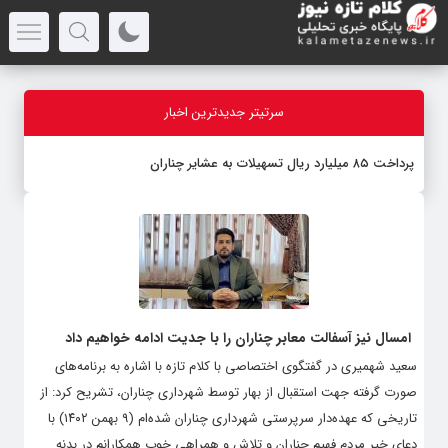
سرتیتر جدیدترین اخبار
پرداخت ۸۵ میلیارد ریال تسهیلات به عشایر چناران
امسال نیز آسفالت معابر چناران را با جدیت ادامه خواهیم داد
سعید شهمیری در گفتگوی اختصاصی با کلام تازه با اشاره به برنامه‌های
صورت گرفته جهت استقبال از بهار توسط شهرداری چناران، تشریح کرد: از
تاریخی که عهده‌دار سرپرستی شهرداری چناران شده‌ام (۹ بهمن ۱۴۰۲) با
دعای خیر مردم فهیم چناران و تلاش و همراهی خوب همکارانم در بدنه