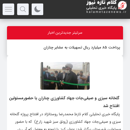
سرتیتر جدیدترین اخبار
پرداخت ۸۵ میلیارد ریال تسهیلات به عشایر چناران
گلخانه سبزی و صیفی‌جات جهاد کشاورزی چناران با حضورمسئولین
افتتاح شد
پایگاه خبری تحلیلی کلام تازه| محمدرضا روستانژاد در افتتاح پروژه گلخانه
سبزی و صیفی‌جات جهاد کشاورزی (رونق سبز شهید زارع) که با حضور
مسئولین شهرستان برگزار شد؛ عنوان کرد: با توجه به معضل کم آبی در