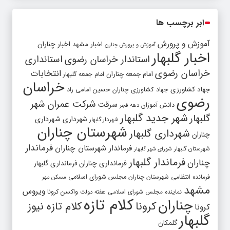
ابر برچسب ها
آموزش و پرورش
اخبار مشهد
اخبار چناران
آموزش و پرورش چنارن
اخبار گلبهار
استاندار خراسان رضوی
استانداری
خراسان رضوی
انتخابات
امام جمعه چناران
امام جمعه گلبهار
خراسان
جهاد کشاورزی
جهاد کشاورزی چناران
حسین امامی راد
رضوی
شرکت عمران شهر
سرقت
دانش آموزان
دهه فجر
شهر جدید گلبهار
گلبهار
شهرداری
شهرداری
شهردار گلبهار
شهرستان چناران
شهرداری گلبهار
چناران
فرماندار
فرماندار شهرستان چناران
شهرستان گلبهار
شورای شهر گلبهار
فرماندار گلبهار
چناران
فرمانداری چناران
فرمانداری گلبهار
فرمانده انتظامی شهرستان چناران
مجلس شورای اسلامی
مسکن مهر
مشهد
ویروس
واکسن کرونا
نماینده مجلس شورای اسلامی
هفته دولت
کلام تازه
چناران
کرونا
کلام تازه نیوز
کرونا
گلبهار
گلمکان