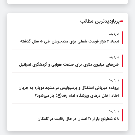
قاچاق سوخت و عوامل اصلی ناترازی را
محدود کند، نه سفره مردم
پربازدیدترین مطالب
بازدید:
ایجاد 2 هزار فرصت شغلی برای مددجویان طی ۵ سال گذشته
بازدید:
ضررهای میلیون دلاری برای صنعت هوایی و گردشگری اسرائیل
بازدید:
پرونده میزبانی استقلال و پرسپولیس در مشهد دوباره به جریان
افتاد | قفل در‌های ورزشگاه امام رضا(ع) باز می‌شود؟
بازدید:
۵۸ شطرنج‌ باز از ۱۷ استان در حال رقابت در گلمکان