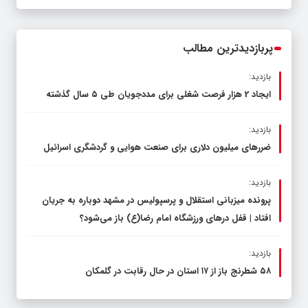
قاچاق سوخت و عوامل اصلی ناترازی را
محدود کند، نه سفره مردم
پربازدیدترین مطالب
بازدید:
ایجاد 2 هزار فرصت شغلی برای مددجویان طی ۵ سال گذشته
بازدید:
ضررهای میلیون دلاری برای صنعت هوایی و گردشگری اسرائیل
بازدید:
پرونده میزبانی استقلال و پرسپولیس در مشهد دوباره به جریان
افتاد | قفل در‌های ورزشگاه امام رضا(ع) باز می‌شود؟
بازدید:
۵۸ شطرنج‌ باز از ۱۷ استان در حال رقابت در گلمکان