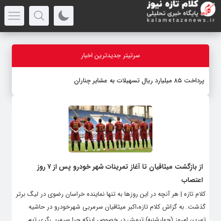
سرتیتر جدیدترین اخبار
پرداخت ۸۵ میلیارد ریال تسهیلات به عشایر چناران
از بازگشت میثاقیان تا آغاز تمرینات شهر خودرو پس از ۷ روز
اعتصاب
کلام تازه | هر آنچه در این روزها به تنها نماینده خراسان رضوی در لیگ برتر
گذشت. به گزاش کلام تازه،اکبر میثاقیان سرمربی شهرخودرو در حاشیه
تمرین امروز (چهارشنبه) تیمش در خصوص اینکه چرا سرمربی‌گری تیم