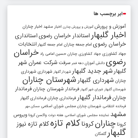
ابر برچسب ها
آموزش و پرورش
اخبار مشهد
اخبار چناران
آموزش و پرورش چنارن
اخبار گلبهار
استاندار خراسان رضوی
استانداری
خراسان رضوی
انتخابات
امام جمعه چناران
امام جمعه گلبهار
خراسان
جهاد کشاورزی
جهاد کشاورزی چناران
حسین امامی راد
رضوی
شرکت عمران شهر
سرقت
دانش آموزان
دهه فجر
شهر جدید گلبهار
گلبهار
شهرداری
شهرداری
شهردار گلبهار
شهرستان چناران
شهرداری گلبهار
چناران
فرماندار
فرماندار شهرستان چناران
شهرستان گلبهار
شورای شهر گلبهار
فرماندار گلبهار
چناران
فرمانداری چناران
فرمانداری گلبهار
فرمانده انتظامی شهرستان چناران
مجلس شورای اسلامی
مسکن مهر
مشهد
ویروس
واکسن کرونا
نماینده مجلس شورای اسلامی
هفته دولت
کلام تازه
چناران
کرونا
کلام تازه نیوز
کرونا
گلبهار
گلمکان