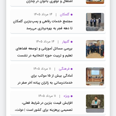
اشتغال و نوآوری بانوان در چناران
گلمکان
14 مرداد 1405
مجتمع خدمات رفاهی و پمپ‌بنزین گلمکان
تا دهه فجر به بهره‌برداری می‌رسد
گلبهار
14 مرداد 1405
بررسی مسائل آموزشی و توسعه فضاهای
تعلیم و تربیت حوزه انتخابیه در نشست
مشترک عضو کمیسیون آموزش مجلس با
فرهنگی
11 مرداد 1405
مدیرکل آموزش و پرورش خراسان رضوی
آمادگی بیش از ۱۵ موکب برای
خدمات‌رسانی به زائران پیاده آخر صفر در
شهرستان چناران
ویژه
11 مرداد 1405
افزایش قیمت بنزین در شرایط فعلی،
تصمیمی پرهزینه برای کشور است | دولت،