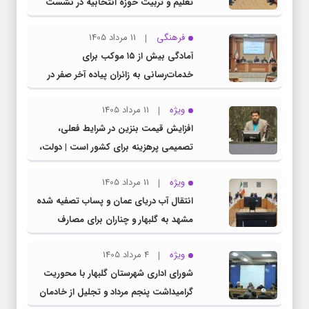
تعلیم و تربیت حوزه انتخابیه در نشست
مشترک عضو کمیسیون آموزش مجلس با
فرهنگی
11 مرداد 1405
مدیرکل آموزش و پرورش خراسان رضوی
آمادگی بیش از ۱۵ موکب برای
خدمات‌رسانی به زائران پیاده آخر صفر در
شهرستان چناران
ویژه
11 مرداد 1405
افزایش قیمت بنزین در شرایط فعلی،
تصمیمی پرهزینه برای کشور است | دولت،
قاچاق سوخت و عوامل اصلی ناترازی را
ویژه
11 مرداد 1405
محدود کند، نه سفره مردم
انتقال آب دریای عمان و پساب تصفیه شده
مشهد به گلبهار و چناران برای مصارف
صنعتی و کشاورزی | لزوم تسریع در اجرای
ویژه
4 مرداد 1405
پروژه‌های قطار و آزادراه مشهد- گلبهار-
شورای اداری شهرستان گلبهار با محوریت
چناران
گرامیداشت پنجم مرداد و تجلیل از خادمان