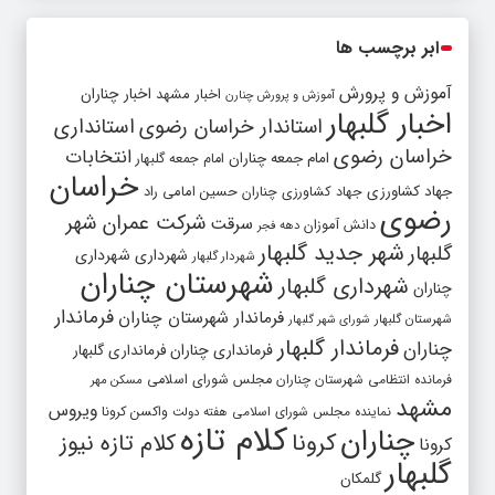
ابر برچسب ها
آموزش و پرورش
اخبار مشهد
اخبار چناران
آموزش و پرورش چنارن
اخبار گلبهار
استاندار خراسان رضوی
استانداری
خراسان رضوی
انتخابات
امام جمعه چناران
امام جمعه گلبهار
خراسان
جهاد کشاورزی
جهاد کشاورزی چناران
حسین امامی راد
رضوی
شرکت عمران شهر
سرقت
دانش آموزان
دهه فجر
شهر جدید گلبهار
گلبهار
شهرداری
شهرداری
شهردار گلبهار
شهرستان چناران
شهرداری گلبهار
چناران
فرماندار
فرماندار شهرستان چناران
شهرستان گلبهار
شورای شهر گلبهار
فرماندار گلبهار
چناران
فرمانداری چناران
فرمانداری گلبهار
فرمانده انتظامی شهرستان چناران
مجلس شورای اسلامی
مسکن مهر
مشهد
ویروس
واکسن کرونا
نماینده مجلس شورای اسلامی
هفته دولت
کلام تازه
چناران
کرونا
کلام تازه نیوز
کرونا
گلبهار
گلمکان