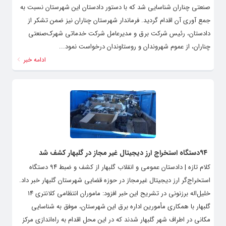
صنعتی چناران شناسایی شد که با دستور دادستان این شهرستان نسبت به
جمع آوری آن اقدام گردید. فرماندار شهرستان چناران نیز ضمن تشکر از
دادستان، رئیس شرکت برق و مدیرعامل شرکت خدماتی شهرک‌صنعتی
چناران، از عموم شهروندان و روستاوندان درخواست نمود...
ادامه خبر
۹۴دستگاه استخراج ارز دیجیتال غیر مجاز در گلبهار کشف شد
کلام تازه | دادستان عمومی و انقلاب گلبهار از کشف و ضبط ۹۴ دستگاه
استخراج‌گر ارز دیجیتال غیرمجاز در حوزه قضایی شهرستان گلبهار خبر داد.
خلیل‌اله برزنونی در تشریح این خبر افزود: ماموران انتظامی کلانتری ۱۴
گلبهار با همکاری مأمورین اداره برق این شهرستان، موفق به شناسایی
مکانی در اطراف شهر گلبهار شدند که در این محل اقدام به راه‌اندازی مرکز