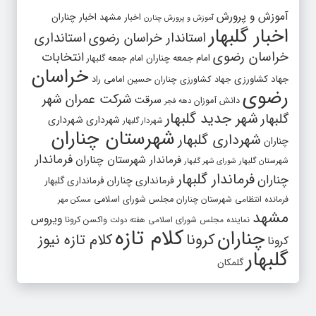
آموزش و پرورش
اخبار مشهد
اخبار چناران
آموزش و پرورش چنارن
اخبار گلبهار
استاندار خراسان رضوی
استانداری
خراسان رضوی
انتخابات
امام جمعه چناران
امام جمعه گلبهار
خراسان
جهاد کشاورزی
جهاد کشاورزی چناران
حسین امامی راد
رضوی
شرکت عمران شهر
سرقت
دانش آموزان
دهه فجر
شهر جدید گلبهار
گلبهار
شهرداری
شهرداری
شهردار گلبهار
شهرستان چناران
شهرداری گلبهار
چناران
فرماندار
فرماندار شهرستان چناران
شهرستان گلبهار
شورای شهر گلبهار
فرماندار گلبهار
چناران
فرمانداری چناران
فرمانداری گلبهار
فرمانده انتظامی شهرستان چناران
مجلس شورای اسلامی
مسکن مهر
مشهد
ویروس
واکسن کرونا
نماینده مجلس شورای اسلامی
هفته دولت
کلام تازه
چناران
کرونا
کلام تازه نیوز
کرونا
گلبهار
گلمکان