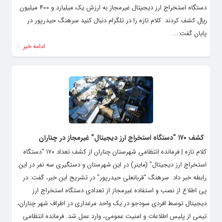
دستگاه استخراج ارز ديجيتال غيرمجاز به ارزش یک ميليارد و 400 ميليون
ريال كشف کردند. کلام تازه را در تلگرام دنبال کنید سرهنگ حيدرپور در
پايان گفت:...
ادامه خبر
کشف ۱۷۰ “دستگاه استخراج ارز دیجیتال” غیرمجاز در چناران
کلام تازه | فرمانده انتظامی شهرستان چناران از کشف تعداد ۱۷۰ “دستگاه
استخراج ارز دیجیتال” (ماینر) در این شهرستان و دستگیری سه نفر در این
رابطه خبر داد. سرهنگ “قربانعلی حیدرپور” در تشریح این خبر، گفت: در
پی اطلاع از نصب و استفاده غیرمجاز از تعدادی دستگاه استخراج ارز
دیجیتال توسط افردی سودجو در یک واحد مرغداری در اطراف شهر چناران،
تیمی از پلیس اطلاعات و امنیت عمومی،‌ وارد عمل شد. فرمانده انتظامی