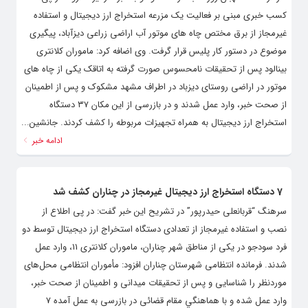
کسب خبری مبنی بر فعالیت یک مزرعه استخراج ارز دیجیتال و استفاده
غیرمجاز از برق مختص چاه های موتور آب اراضی زراعی دیزآباد، پیگیری
موضوع در دستور کار پلیس قرار گرفت. وی اضافه کرد: ماموران کلانتری
بینالود پس از تحقیقات نامحسوس صورت گرفته به اتاقک یکی از چاه های
موتور در اراضی روستای دیزباد در اطراف مشهد مشکوک و پس از اطمینان
از صحت خبر، وارد عمل شدند و در بازرسی از این مکان ۳۷ دستگاه
استخراج ارز دیجیتال به همراه تجهیزات مربوطه را کشف کردند. جانشین...
ادامه خبر
7 دستگاه استخراج ارز ديجيتال غيرمجاز در چناران کشف شد
سرهنگ “قربانعلی حيدرپور” در تشریح این خبر گفت: در پی اطلاع از
نصب و استفاده غیرمجاز از تعدادی دستگاه استخراج ارز ديجيتال توسط دو
فرد سودجو در یکی از مناطق شهر چناران،‌ ماموران كلانتری 11،‌ وارد عمل
شدند. فرمانده انتظامی شهرستان چناران افزود: مأموران انتظامی محل‌های
موردنظر را شناسایی و پس از تحقيقات ميدانی و اطمينان از صحت خبر،
وارد عمل شده و با هماهنگي مقام قضائی در بازرسی به عمل آمده 7