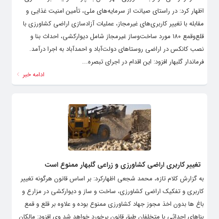
اظهار کرد: در راستای صیانت از سرمایه‌های ملی، تأمین امنیت غذایی و
مقابله با تغییر کاربری‌های غیرمجاز، عملیات آزادسازی اراضی کشاورزی با
قلع‌وقمع ۱۸۰ مورد ساخت‌وساز غیرمجاز شامل دیوارکشی، احداث بنا و
نصب کانکس در اراضی روستاهای دولت‌آباد و احمدآباد به اجرا درآمد. ‌
فرماندار گلبهار افزود: این اقدام در اجرای تبصره...
ادامه خبر
تغییر کاربری اراضی کشاورزی و زراعی گلبهار ممنوع است
به گزارش کلام تازه، محمد شجعی اظهارکرد: بر اساس قانون هرگونه تغییر
کاربری و تفکیک اراضی کشاورزی، ساخت و ساز و دیوارکشی در مزارع و
باغ ها بدون اخذ مجوز جهاد کشاورزی ممنوع بوده و علاوه بر قلع و قمع
بناهای احداثی با متخلفان طبق قانون برخورد خواهد شد وی افزود: مالکان