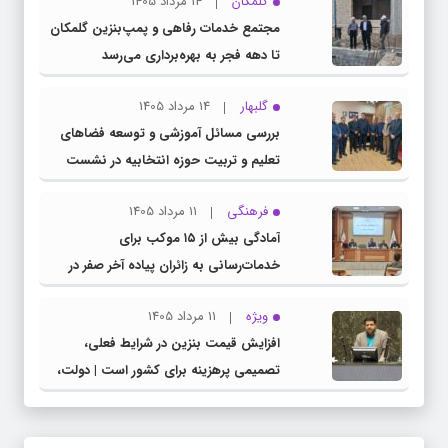
گلمکان
14 مرداد 1405
مجتمع خدمات رفاهی و پمپ‌بنزین گلمکان
تا دهه فجر به بهره‌برداری می‌رسد
گلبهار
14 مرداد 1405
بررسی مسائل آموزشی و توسعه فضاهای
تعلیم و تربیت حوزه انتخابیه در نشست
مشترک عضو کمیسیون آموزش مجلس با
فرهنگی
11 مرداد 1405
مدیرکل آموزش و پرورش خراسان رضوی
آمادگی بیش از ۱۵ موکب برای
خدمات‌رسانی به زائران پیاده آخر صفر در
شهرستان چناران
ویژه
11 مرداد 1405
افزایش قیمت بنزین در شرایط فعلی،
تصمیمی پرهزینه برای کشور است | دولت،
قاچاق سوخت و عوامل اصلی ناترازی را
محدود کند، نه سفره مردم