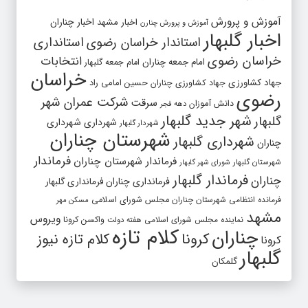
آموزش و پرورش
اخبار مشهد
اخبار چناران
آموزش و پرورش چنارن
اخبار گلبهار
استاندار خراسان رضوی
استانداری
خراسان رضوی
انتخابات
امام جمعه چناران
امام جمعه گلبهار
خراسان
جهاد کشاورزی
جهاد کشاورزی چناران
حسین امامی راد
رضوی
شرکت عمران شهر
سرقت
دانش آموزان
دهه فجر
شهر جدید گلبهار
گلبهار
شهرداری
شهرداری
شهردار گلبهار
شهرستان چناران
شهرداری گلبهار
چناران
فرماندار
فرماندار شهرستان چناران
شهرستان گلبهار
شورای شهر گلبهار
فرماندار گلبهار
چناران
فرمانداری چناران
فرمانداری گلبهار
فرمانده انتظامی شهرستان چناران
مجلس شورای اسلامی
مسکن مهر
مشهد
ویروس
واکسن کرونا
نماینده مجلس شورای اسلامی
هفته دولت
کلام تازه
چناران
کرونا
کلام تازه نیوز
کرونا
گلبهار
گلمکان