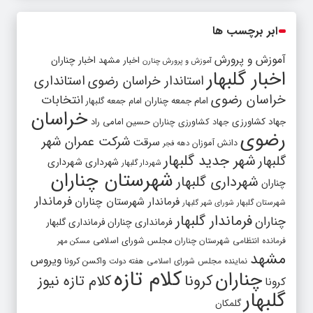
ابر برچسب ها
آموزش و پرورش
اخبار مشهد
اخبار چناران
آموزش و پرورش چنارن
اخبار گلبهار
استاندار خراسان رضوی
استانداری
خراسان رضوی
انتخابات
امام جمعه چناران
امام جمعه گلبهار
خراسان
جهاد کشاورزی
جهاد کشاورزی چناران
حسین امامی راد
رضوی
شرکت عمران شهر
سرقت
دانش آموزان
دهه فجر
شهر جدید گلبهار
گلبهار
شهرداری
شهرداری
شهردار گلبهار
شهرستان چناران
شهرداری گلبهار
چناران
فرماندار
فرماندار شهرستان چناران
شهرستان گلبهار
شورای شهر گلبهار
فرماندار گلبهار
چناران
فرمانداری چناران
فرمانداری گلبهار
فرمانده انتظامی شهرستان چناران
مجلس شورای اسلامی
مسکن مهر
مشهد
ویروس
واکسن کرونا
نماینده مجلس شورای اسلامی
هفته دولت
کلام تازه
چناران
کرونا
کلام تازه نیوز
کرونا
گلبهار
گلمکان