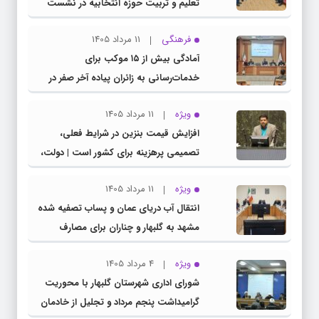
تعلیم و تربیت حوزه انتخابیه در نشست
مشترک عضو کمیسیون آموزش مجلس با
فرهنگی
11 مرداد 1405
مدیرکل آموزش و پرورش خراسان رضوی
آمادگی بیش از ۱۵ موکب برای
خدمات‌رسانی به زائران پیاده آخر صفر در
شهرستان چناران
ویژه
11 مرداد 1405
افزایش قیمت بنزین در شرایط فعلی،
تصمیمی پرهزینه برای کشور است | دولت،
قاچاق سوخت و عوامل اصلی ناترازی را
ویژه
11 مرداد 1405
محدود کند، نه سفره مردم
انتقال آب دریای عمان و پساب تصفیه شده
مشهد به گلبهار و چناران برای مصارف
صنعتی و کشاورزی | لزوم تسریع در اجرای
ویژه
4 مرداد 1405
پروژه‌های قطار و آزادراه مشهد- گلبهار-
شورای اداری شهرستان گلبهار با محوریت
چناران
گرامیداشت پنجم مرداد و تجلیل از خادمان