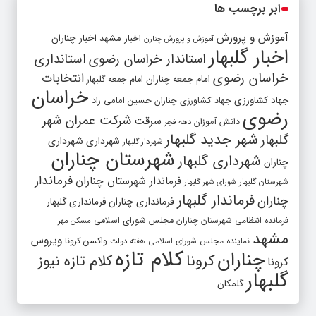
ابر برچسب ها
آموزش و پرورش
اخبار مشهد
اخبار چناران
آموزش و پرورش چنارن
اخبار گلبهار
استاندار خراسان رضوی
استانداری
خراسان رضوی
انتخابات
امام جمعه چناران
امام جمعه گلبهار
خراسان
جهاد کشاورزی
جهاد کشاورزی چناران
حسین امامی راد
رضوی
شرکت عمران شهر
سرقت
دانش آموزان
دهه فجر
شهر جدید گلبهار
گلبهار
شهرداری
شهرداری
شهردار گلبهار
شهرستان چناران
شهرداری گلبهار
چناران
فرماندار
فرماندار شهرستان چناران
شهرستان گلبهار
شورای شهر گلبهار
فرماندار گلبهار
چناران
فرمانداری چناران
فرمانداری گلبهار
فرمانده انتظامی شهرستان چناران
مجلس شورای اسلامی
مسکن مهر
مشهد
ویروس
واکسن کرونا
نماینده مجلس شورای اسلامی
هفته دولت
کلام تازه
چناران
کرونا
کلام تازه نیوز
کرونا
گلبهار
گلمکان