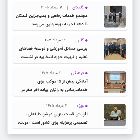
گلمکان
14 مرداد 1405
مجتمع خدمات رفاهی و پمپ‌بنزین گلمکان
تا دهه فجر به بهره‌برداری می‌رسد
گلبهار
14 مرداد 1405
بررسی مسائل آموزشی و توسعه فضاهای
تعلیم و تربیت حوزه انتخابیه در نشست
مشترک عضو کمیسیون آموزش مجلس با
فرهنگی
11 مرداد 1405
مدیرکل آموزش و پرورش خراسان رضوی
آمادگی بیش از ۱۵ موکب برای
خدمات‌رسانی به زائران پیاده آخر صفر در
شهرستان چناران
ویژه
11 مرداد 1405
افزایش قیمت بنزین در شرایط فعلی،
تصمیمی پرهزینه برای کشور است | دولت،
قاچاق سوخت و عوامل اصلی ناترازی را
محدود کند، نه سفره مردم