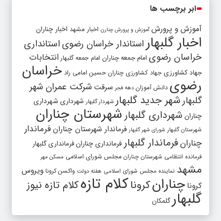
ابر برچسب ها
آموزش و پرورش
اخبار مشهد
اخبار چناران
آموزش و پرورش چنارن
اخبار گلبهار
استاندار خراسان رضوی
استانداری
خراسان رضوی
انتخابات
امام جمعه چناران
امام جمعه گلبهار
خراسان
جهاد کشاورزی
جهاد کشاورزی چناران
حسین امامی راد
رضوی
شرکت عمران شهر
سرقت
دانش آموزان
دهه فجر
شهر جدید گلبهار
گلبهار
شهرداری
شهرداری
شهردار گلبهار
شهرستان چناران
شهرداری گلبهار
چناران
فرماندار
فرماندار شهرستان چناران
شهرستان گلبهار
شورای شهر گلبهار
فرماندار گلبهار
چناران
فرمانداری چناران
فرمانداری گلبهار
فرمانده انتظامی شهرستان چناران
مجلس شورای اسلامی
مسکن مهر
مشهد
ویروس
واکسن کرونا
نماینده مجلس شورای اسلامی
هفته دولت
کلام تازه
چناران
کرونا
کلام تازه نیوز
کرونا
گلبهار
گلمکان