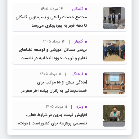
گلمکان
14 مرداد 1405
مجتمع خدمات رفاهی و پمپ‌بنزین گلمکان
تا دهه فجر به بهره‌برداری می‌رسد
گلبهار
14 مرداد 1405
بررسی مسائل آموزشی و توسعه فضاهای
تعلیم و تربیت حوزه انتخابیه در نشست
مشترک عضو کمیسیون آموزش مجلس با
فرهنگی
11 مرداد 1405
مدیرکل آموزش و پرورش خراسان رضوی
آمادگی بیش از ۱۵ موکب برای
خدمات‌رسانی به زائران پیاده آخر صفر در
شهرستان چناران
ویژه
11 مرداد 1405
افزایش قیمت بنزین در شرایط فعلی،
تصمیمی پرهزینه برای کشور است | دولت،
قاچاق سوخت و عوامل اصلی ناترازی را