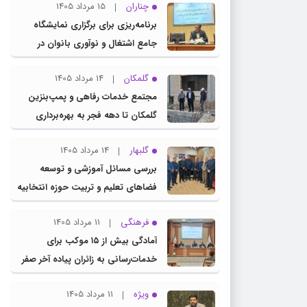
چناران
15 مرداد 1405
برنامه‌ریزی برای برگزاری نمایشگاه
جامع اشتغال و نوآوری بانوان در
چناران
گلمکان
14 مرداد 1405
مجتمع خدمات رفاهی و پمپ‌بنزین
گلمکان تا دهه فجر به بهره‌برداری
می‌رسد
گلبهار
14 مرداد 1405
بررسی مسائل آموزشی و توسعه
فضاهای تعلیم و تربیت حوزه انتخابیه
در نشست مشترک عضو کمیسیون
فرهنگی
11 مرداد 1405
آموزش مجلس با مدیرکل آموزش و
آمادگی بیش از ۱۵ موکب برای
پرورش خراسان رضوی
خدمات‌رسانی به زائران پیاده آخر صفر
در شهرستان چناران
ویژه
11 مرداد 1405