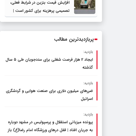
افزایش قیمت بنزین در شرایط فعلی،
تصمیمی پرهزینه برای کشور است |
دولت، قاچاق سوخت و عوامل اصلی
ناترازی را محدود کند، نه سفره مردم
پربازدیدترین مطالب
بازدید:
ایجاد 2 هزار فرصت شغلی برای مددجویان طی ۵ سال
گذشته
بازدید:
ضررهای میلیون دلاری برای صنعت هوایی و گردشگری
اسرائیل
بازدید:
پرونده میزبانی استقلال و پرسپولیس در مشهد دوباره
به جریان افتاد | قفل در‌های ورزشگاه امام رضا(ع) باز