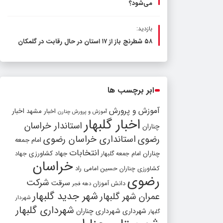
می‌شود؟
بازدید:
۵۸ شطرنج‌ باز از ۱۷ استان در حال رقابت در گلمکان
ابر برچسب ها
آموزش و پرورش
اخبار مشهد
اخبار
آموزش و پرورش چنارن
اخبار گلبهار
استاندار خراسان
چناران
رضوی
استانداری خراسان رضوی
امام جمعه
انتخابات
چناران
جهاد کشاورزی
امام جمعه گلبهار
جهاد
خراسان
کشاورزی چناران
حسین امامی راد
رضوی
شرکت
سرقت
دانش آموزان
دهه فجر
شهر جدید گلبهار
عمران شهر گلبهار
شهردار
شهرداری گلبهار
شهرداری
شهرداری چناران
گلبهار