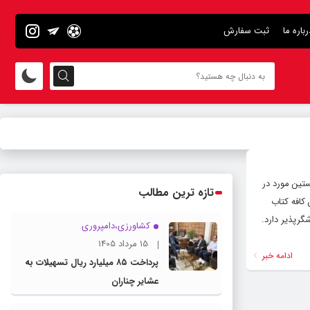
رباره ما
ثبت سفارش
ستین مورد در
تازه ترین مطالب
کافه کتاب
جعه کننده در این روستای گردشگرپذیر دارد.
کشاورزی،دامپروری
15 مرداد 1405
ادامه خبر
پرداخت ۸۵ میلیارد ریال تسهیلات به
عشایر چناران