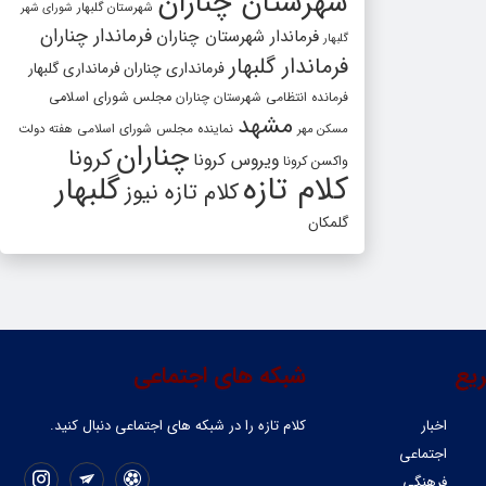
شهرستان چناران
شهرستان گلبهار
شورای شهر
فرماندار چناران
فرماندار شهرستان چناران
گلبهار
فرماندار گلبهار
فرمانداری چناران
فرمانداری گلبهار
فرمانده انتظامی شهرستان چناران
مجلس شورای اسلامی
مشهد
مسکن مهر
نماینده مجلس شورای اسلامی
هفته دولت
چناران
کرونا
ویروس کرونا
واکسن کرونا
کلام تازه
گلبهار
کلام تازه نیوز
گلمکان
یع
شبکه های اجتماعی
اخبار
کلام تازه را در شبکه ‌های اجتماعی دنبال کنید.
اجتماعی
فرهنگی