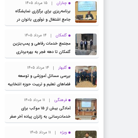
چناران
15 مرداد 1405
برنامه‌ریزی برای برگزاری نمایشگاه
جامع اشتغال و نوآوری بانوان در
چناران
گلمکان
14 مرداد 1405
مجتمع خدمات رفاهی و پمپ‌بنزین
گلمکان تا دهه فجر به بهره‌برداری
می‌رسد
گلبهار
14 مرداد 1405
بررسی مسائل آموزشی و توسعه
فضاهای تعلیم و تربیت حوزه انتخابیه
در نشست مشترک عضو کمیسیون
فرهنگی
11 مرداد 1405
آموزش مجلس با مدیرکل آموزش و
آمادگی بیش از ۱۵ موکب برای
پرورش خراسان رضوی
خدمات‌رسانی به زائران پیاده آخر صفر
در شهرستان چناران
ویژه
11 مرداد 1405