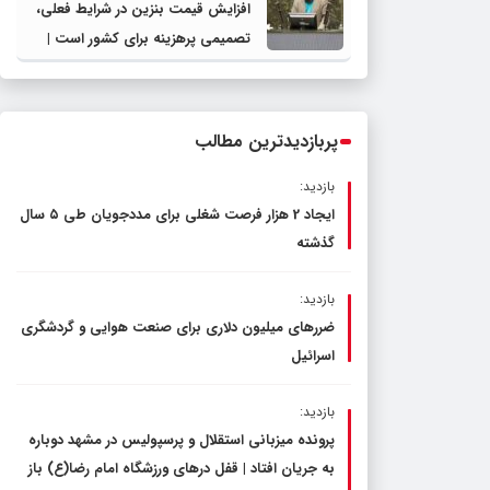
افزایش قیمت بنزین در شرایط فعلی،
تصمیمی پرهزینه برای کشور است |
دولت، قاچاق سوخت و عوامل اصلی
ناترازی را محدود کند، نه سفره مردم
پربازدیدترین مطالب
بازدید:
ایجاد 2 هزار فرصت شغلی برای مددجویان طی ۵ سال
گذشته
بازدید:
ضررهای میلیون دلاری برای صنعت هوایی و گردشگری
اسرائیل
بازدید:
پرونده میزبانی استقلال و پرسپولیس در مشهد دوباره
به جریان افتاد | قفل در‌های ورزشگاه امام رضا(ع) باز