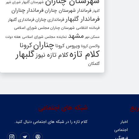
شهرستان چناران
شهرستان گلبهار
شورای شهر
فرماندار چناران
فرماندار شهرستان چناران
گلبهار
فرماندار گلبهار
فرمانداری چناران
فرمانداری گلبهار
فرمانده انتظامی شهرستان چناران
مجلس شورای اسلامی
مشهد
مسکن مهر
نماینده مجلس شورای اسلامی
هفته دولت
چناران
کرونا
ویروس کرونا
واکسن کرونا
کلام تازه
گلبهار
کلام تازه نیوز
گلمکان
یع
شبکه های اجتماعی
اخبار
کلام تازه را در شبکه ‌های اجتماعی دنبال کنید.
اجتماعی
فرهنگی