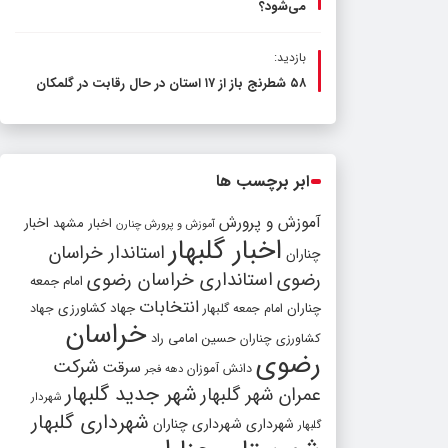
می‌شود؟
بازدید:
۵۸ شطرنج‌ باز از ۱۷ استان در حال رقابت در گلمکان
ابر برچسب ها
آموزش و پرورش
اخبار مشهد
اخبار
آموزش و پرورش چنارن
اخبار گلبهار
استاندار خراسان
چناران
رضوی
استانداری خراسان رضوی
امام جمعه
انتخابات
چناران
جهاد کشاورزی
امام جمعه گلبهار
جهاد
خراسان
کشاورزی چناران
حسین امامی راد
رضوی
شرکت
سرقت
دانش آموزان
دهه فجر
شهر جدید گلبهار
عمران شهر گلبهار
شهردار
شهرداری گلبهار
شهرداری
شهرداری چناران
گلبهار