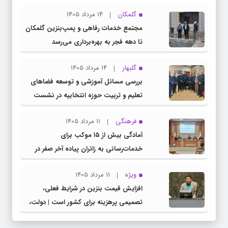
گلمکان
14 مرداد 1405
مجتمع خدمات رفاهی و پمپ‌بنزین گلمکان
تا دهه فجر به بهره‌برداری می‌رسد
گلبهار
14 مرداد 1405
بررسی مسائل آموزشی و توسعه فضاهای
تعلیم و تربیت حوزه انتخابیه در نشست
مشترک عضو کمیسیون آموزش مجلس با
فرهنگی
11 مرداد 1405
مدیرکل آموزش و پرورش خراسان رضوی
آمادگی بیش از ۱۵ موکب برای
خدمات‌رسانی به زائران پیاده آخر صفر در
شهرستان چناران
ویژه
11 مرداد 1405
افزایش قیمت بنزین در شرایط فعلی،
تصمیمی پرهزینه برای کشور است | دولت،
قاچاق سوخت و عوامل اصلی ناترازی را