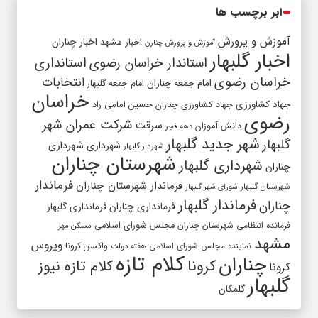
ابر برچسب ها
آموزش و پرورش
اخبار مشهد
اخبار چناران
آموزش و پرورش چنارن
اخبار گلبهار
استاندار خراسان رضوی
استانداری
خراسان رضوی
انتخابات
امام جمعه چناران
امام جمعه گلبهار
خراسان
جهاد کشاورزی
جهاد کشاورزی چناران
حسین امامی راد
رضوی
شرکت عمران شهر
سرقت
دانش آموزان
دهه فجر
شهر جدید گلبهار
گلبهار
شهرداری
شهرداری
شهردار گلبهار
شهرستان چناران
شهرداری گلبهار
چناران
فرماندار
فرماندار شهرستان چناران
شهرستان گلبهار
شورای شهر گلبهار
فرماندار گلبهار
چناران
فرمانداری چناران
فرمانداری گلبهار
فرمانده انتظامی شهرستان چناران
مجلس شورای اسلامی
مسکن مهر
مشهد
ویروس
واکسن کرونا
نماینده مجلس شورای اسلامی
هفته دولت
کلام تازه
چناران
کرونا
کلام تازه نیوز
کرونا
گلبهار
گلمکان