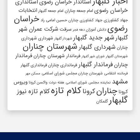
اخبار گلبهار
استاندار خراسان رضوی
استانداری
خراسان رضوی
انتخابات
امام جمعه چناران
امام جمعه گلبهار
خراسان
جهاد کشاورزی
جهاد کشاورزی چناران
حسین امامی راد
رضوی
شرکت عمران شهر
سرقت
دانش آموزان
دهه فجر
شهر جدید گلبهار
گلبهار
شهرداری
شهرداری
شهردار گلبهار
شهرستان چناران
شهرداری گلبهار
چناران
فرماندار
فرماندار شهرستان چناران
شهرستان گلبهار
شورای شهر گلبهار
فرماندار گلبهار
چناران
فرمانداری چناران
فرمانداری گلبهار
فرمانده انتظامی شهرستان چناران
مجلس شورای اسلامی
مسکن مهر
مشهد
ویروس
واکسن کرونا
نماینده مجلس شورای اسلامی
هفته دولت
کلام تازه
چناران
کرونا
کلام تازه نیوز
کرونا
گلبهار
گلمکان