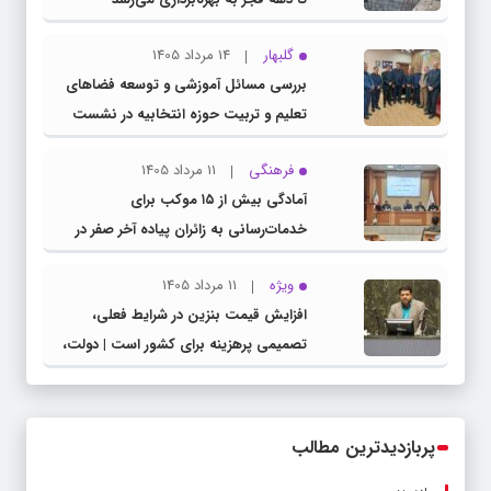
گلبهار
14 مرداد 1405
بررسی مسائل آموزشی و توسعه فضاهای
تعلیم و تربیت حوزه انتخابیه در نشست
مشترک عضو کمیسیون آموزش مجلس با
فرهنگی
11 مرداد 1405
مدیرکل آموزش و پرورش خراسان رضوی
آمادگی بیش از ۱۵ موکب برای
خدمات‌رسانی به زائران پیاده آخر صفر در
شهرستان چناران
ویژه
11 مرداد 1405
افزایش قیمت بنزین در شرایط فعلی،
تصمیمی پرهزینه برای کشور است | دولت،
قاچاق سوخت و عوامل اصلی ناترازی را
محدود کند، نه سفره مردم
پربازدیدترین مطالب