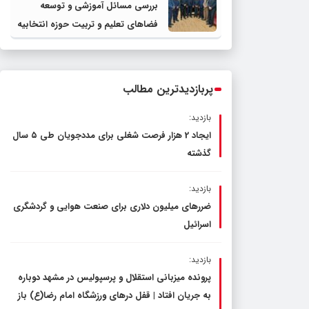
بررسی مسائل آموزشی و توسعه
فضاهای تعلیم و تربیت حوزه انتخابیه
در نشست مشترک عضو کمیسیون
آموزش مجلس با مدیرکل آموزش و
پرورش خراسان رضوی
پربازدیدترین مطالب
بازدید:
ایجاد 2 هزار فرصت شغلی برای مددجویان طی ۵ سال
گذشته
بازدید:
ضررهای میلیون دلاری برای صنعت هوایی و گردشگری
اسرائیل
بازدید:
پرونده میزبانی استقلال و پرسپولیس در مشهد دوباره
به جریان افتاد | قفل در‌های ورزشگاه امام رضا(ع) باز