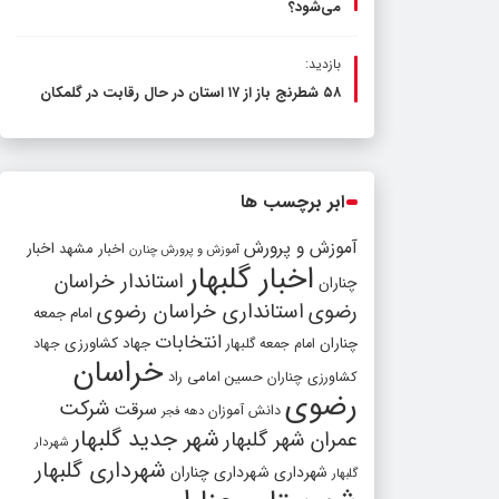
می‌شود؟
بازدید:
۵۸ شطرنج‌ باز از ۱۷ استان در حال رقابت در گلمکان
ابر برچسب ها
آموزش و پرورش
اخبار مشهد
اخبار
آموزش و پرورش چنارن
اخبار گلبهار
استاندار خراسان
چناران
رضوی
استانداری خراسان رضوی
امام جمعه
انتخابات
چناران
جهاد کشاورزی
امام جمعه گلبهار
جهاد
خراسان
کشاورزی چناران
حسین امامی راد
رضوی
شرکت
سرقت
دانش آموزان
دهه فجر
شهر جدید گلبهار
عمران شهر گلبهار
شهردار
شهرداری گلبهار
شهرداری
شهرداری چناران
گلبهار