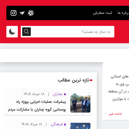
رباره ما
ثبت سفارش
های استانی
تازه ترین مطالب
یابی وی به
در آن منطقه
چناران
18 مرداد 1405
با موازین
پیشرفت عملیات اجرایی پروژه راه
روستایی گروه چناران با مشارکت مردم
ادامه خبر
و اعتبارات دولتی
فرهنگی
18 مرداد 1405