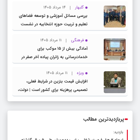
گلبهار
14 مرداد 1405
بررسی مسائل آموزشی و توسعه فضاهای
تعلیم و تربیت حوزه انتخابیه در نشست
مشترک عضو کمیسیون آموزش مجلس با
فرهنگی
11 مرداد 1405
مدیرکل آموزش و پرورش خراسان رضوی
آمادگی بیش از ۱۵ موکب برای
خدمات‌رسانی به زائران پیاده آخر صفر در
شهرستان چناران
ویژه
11 مرداد 1405
افزایش قیمت بنزین در شرایط فعلی،
تصمیمی پرهزینه برای کشور است | دولت،
قاچاق سوخت و عوامل اصلی ناترازی را
محدود کند، نه سفره مردم
پربازدیدترین مطالب
بازدید: