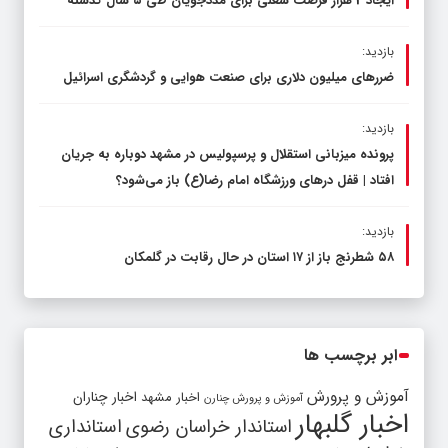
ایجاد 2 هزار فرصت شغلی برای مددجویان طی ۵ سال گذشته
بازدید:
ضررهای میلیون دلاری برای صنعت هوایی و گردشگری اسرائیل
بازدید:
پرونده میزبانی استقلال و پرسپولیس در مشهد دوباره به جریان
افتاد | قفل در‌های ورزشگاه امام رضا(ع) باز می‌شود؟
بازدید:
۵۸ شطرنج‌ باز از ۱۷ استان در حال رقابت در گلمکان
ابر برچسب ها
آموزش و پرورش
اخبار مشهد
اخبار چناران
آموزش و پرورش چنارن
اخبار گلبهار
استاندار خراسان رضوی
استانداری