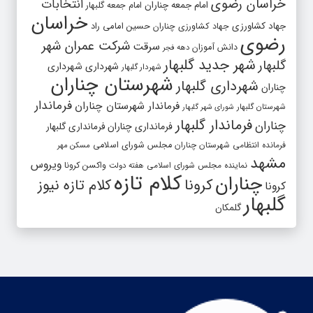
خراسان رضوی
انتخابات
امام جمعه چناران
امام جمعه گلبهار
خراسان
جهاد کشاورزی
جهاد کشاورزی چناران
حسین امامی راد
رضوی
شرکت عمران شهر
سرقت
دانش آموزان
دهه فجر
شهر جدید گلبهار
گلبهار
شهرداری
شهرداری
شهردار گلبهار
شهرستان چناران
شهرداری گلبهار
چناران
فرماندار
فرماندار شهرستان چناران
شهرستان گلبهار
شورای شهر گلبهار
فرماندار گلبهار
چناران
فرمانداری چناران
فرمانداری گلبهار
فرمانده انتظامی شهرستان چناران
مجلس شورای اسلامی
مسکن مهر
مشهد
ویروس
واکسن کرونا
نماینده مجلس شورای اسلامی
هفته دولت
کلام تازه
چناران
کرونا
کلام تازه نیوز
کرونا
گلبهار
گلمکان