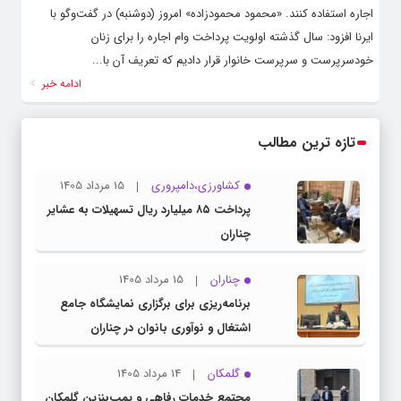
اجاره استفاده کنند. «محمود محمودزاده» امروز (دوشنبه) در گفت‌وگو با
ایرنا افزود: سال گذشته اولویت پرداخت وام اجاره را برای زنان
خودسرپرست و سرپرست خانوار قرار دادیم که تعریف آن با...
ادامه خبر
تازه ترین مطالب
کشاورزی،دامپروری
15 مرداد 1405
پرداخت ۸۵ میلیارد ریال تسهیلات به عشایر
چناران
چناران
15 مرداد 1405
برنامه‌ریزی برای برگزاری نمایشگاه جامع
اشتغال و نوآوری بانوان در چناران
گلمکان
14 مرداد 1405
مجتمع خدمات رفاهی و پمپ‌بنزین گلمکان