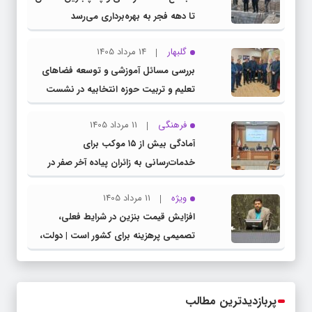
تا دهه فجر به بهره‌برداری می‌رسد
گلبهار
14 مرداد 1405
بررسی مسائل آموزشی و توسعه فضاهای
تعلیم و تربیت حوزه انتخابیه در نشست
مشترک عضو کمیسیون آموزش مجلس با
فرهنگی
11 مرداد 1405
مدیرکل آموزش و پرورش خراسان رضوی
آمادگی بیش از ۱۵ موکب برای
خدمات‌رسانی به زائران پیاده آخر صفر در
شهرستان چناران
ویژه
11 مرداد 1405
افزایش قیمت بنزین در شرایط فعلی،
تصمیمی پرهزینه برای کشور است | دولت،
قاچاق سوخت و عوامل اصلی ناترازی را
محدود کند، نه سفره مردم
پربازدیدترین مطالب