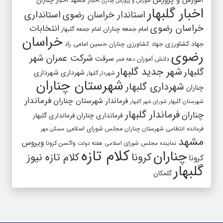
آموزش و پرورش
اخبار مشهد
اخبار چناران
آموزش و پرورش چنارن
اخبار گلبهار
استاندار خراسان رضوی
استانداری
خراسان رضوی
انتخابات
امام جمعه چناران
امام جمعه گلبهار
خراسان
جهاد کشاورزی
جهاد کشاورزی چناران
حسین امامی راد
رضوی
شرکت عمران شهر
سرقت
دانش آموزان
دهه فجر
شهر جدید گلبهار
گلبهار
شهرداری
شهرداری
شهردار گلبهار
شهرستان چناران
شهرداری گلبهار
چناران
فرماندار
فرماندار شهرستان چناران
شهرستان گلبهار
شورای شهر گلبهار
فرماندار گلبهار
چناران
فرمانداری چناران
فرمانداری گلبهار
فرمانده انتظامی شهرستان چناران
مجلس شورای اسلامی
مسکن مهر
مشهد
ویروس
واکسن کرونا
نماینده مجلس شورای اسلامی
هفته دولت
کلام تازه
چناران
کرونا
کلام تازه نیوز
کرونا
گلبهار
گلمکان