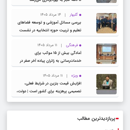
گلبهار
14 مرداد 1405
بررسی مسائل آموزشی و توسعه فضاهای
تعلیم و تربیت حوزه انتخابیه در نشست
مشترک عضو کمیسیون آموزش مجلس با
فرهنگی
11 مرداد 1405
مدیرکل آموزش و پرورش خراسان رضوی
آمادگی بیش از ۱۵ موکب برای
خدمات‌رسانی به زائران پیاده آخر صفر در
شهرستان چناران
ویژه
11 مرداد 1405
افزایش قیمت بنزین در شرایط فعلی،
تصمیمی پرهزینه برای کشور است | دولت،
قاچاق سوخت و عوامل اصلی ناترازی را
محدود کند، نه سفره مردم
پربازدیدترین مطالب