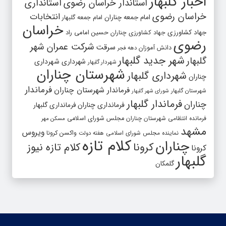
اخبار گلبهار
استاندار خراسان رضوی
استانداری
خراسان رضوی
انتخابات
امام جمعه چناران
امام جمعه گلبهار
خراسان
جهاد کشاورزی
جهاد کشاورزی چناران
حسین امامی راد
رضوی
شرکت عمران شهر
سرقت
دانش آموزان
دهه فجر
شهر جدید گلبهار
گلبهار
شهرداری
شهرداری
شهردار گلبهار
شهرستان چناران
شهرداری گلبهار
چناران
فرماندار
فرماندار شهرستان چناران
شهرستان گلبهار
شورای شهر گلبهار
فرماندار گلبهار
چناران
فرمانداری چناران
فرمانداری گلبهار
فرمانده انتظامی شهرستان چناران
مجلس شورای اسلامی
مسکن مهر
مشهد
ویروس
واکسن کرونا
نماینده مجلس شورای اسلامی
هفته دولت
کلام تازه
چناران
کرونا
کلام تازه نیوز
کرونا
گلبهار
گلمکان