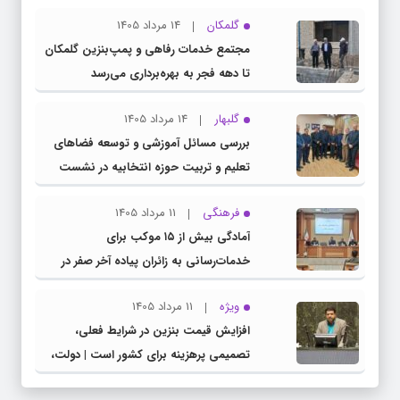
گلمکان
14 مرداد 1405
مجتمع خدمات رفاهی و پمپ‌بنزین گلمکان
تا دهه فجر به بهره‌برداری می‌رسد
گلبهار
14 مرداد 1405
بررسی مسائل آموزشی و توسعه فضاهای
تعلیم و تربیت حوزه انتخابیه در نشست
مشترک عضو کمیسیون آموزش مجلس با
فرهنگی
11 مرداد 1405
مدیرکل آموزش و پرورش خراسان رضوی
آمادگی بیش از ۱۵ موکب برای
خدمات‌رسانی به زائران پیاده آخر صفر در
شهرستان چناران
ویژه
11 مرداد 1405
افزایش قیمت بنزین در شرایط فعلی،
تصمیمی پرهزینه برای کشور است | دولت،
قاچاق سوخت و عوامل اصلی ناترازی را