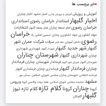
ابر برچسب ها
آموزش و پرورش
اخبار مشهد
اخبار چناران
آموزش و پرورش چنارن
اخبار گلبهار
استاندار خراسان رضوی
استانداری
خراسان رضوی
انتخابات
امام جمعه چناران
امام جمعه گلبهار
خراسان
جهاد کشاورزی
جهاد کشاورزی چناران
حسین امامی راد
رضوی
شرکت عمران شهر
سرقت
دانش آموزان
دهه فجر
شهر جدید گلبهار
گلبهار
شهرداری
شهرداری
شهردار گلبهار
شهرستان چناران
شهرداری گلبهار
چناران
فرماندار
فرماندار شهرستان چناران
شهرستان گلبهار
شورای شهر گلبهار
فرماندار گلبهار
چناران
فرمانداری چناران
فرمانداری گلبهار
فرمانده انتظامی شهرستان چناران
مجلس شورای اسلامی
مسکن مهر
مشهد
ویروس
واکسن کرونا
نماینده مجلس شورای اسلامی
هفته دولت
کلام تازه
چناران
کرونا
کلام تازه نیوز
کرونا
گلبهار
گلمکان