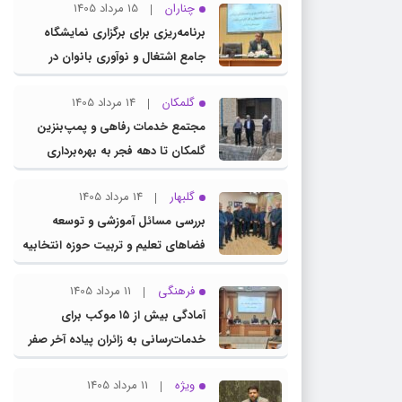
چناران
15 مرداد 1405
برنامه‌ریزی برای برگزاری نمایشگاه
جامع اشتغال و نوآوری بانوان در
چناران
گلمکان
14 مرداد 1405
مجتمع خدمات رفاهی و پمپ‌بنزین
گلمکان تا دهه فجر به بهره‌برداری
می‌رسد
گلبهار
14 مرداد 1405
بررسی مسائل آموزشی و توسعه
فضاهای تعلیم و تربیت حوزه انتخابیه
در نشست مشترک عضو کمیسیون
فرهنگی
11 مرداد 1405
آموزش مجلس با مدیرکل آموزش و
آمادگی بیش از ۱۵ موکب برای
پرورش خراسان رضوی
خدمات‌رسانی به زائران پیاده آخر صفر
در شهرستان چناران
ویژه
11 مرداد 1405