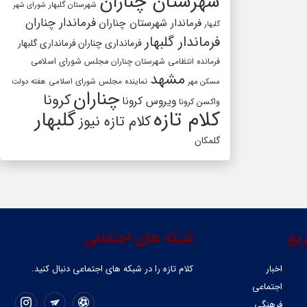
شهرستان چناران
شهرستان گلبهار
شورای شهر
فرماندار چناران
فرماندار شهرستان چناران
گلبهار
فرماندار گلبهار
فرمانداری چناران
فرمانداری گلبهار
فرمانده انتظامی شهرستان چناران
مجلس شورای اسلامی
مشهد
مسکن مهر
نماینده مجلس شورای اسلامی
هفته دولت
چناران
کرونا
ویروس کرونا
واکسن کرونا
کلام تازه
گلبهار
کلام تازه نیوز
گلمکان
یع
شبکه های اجتماعی
اخبار
کلام تازه را در شبکه ‌های اجتماعی دنبال کنید.
اجتماعی
فرهنگی