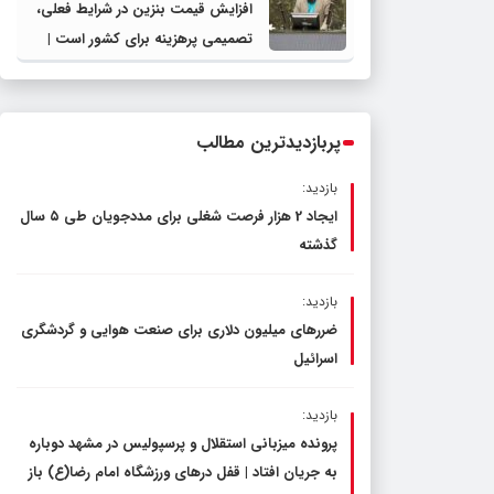
افزایش قیمت بنزین در شرایط فعلی،
تصمیمی پرهزینه برای کشور است |
دولت، قاچاق سوخت و عوامل اصلی
ناترازی را محدود کند، نه سفره مردم
پربازدیدترین مطالب
بازدید:
ایجاد 2 هزار فرصت شغلی برای مددجویان طی ۵ سال
گذشته
بازدید:
ضررهای میلیون دلاری برای صنعت هوایی و گردشگری
اسرائیل
بازدید:
پرونده میزبانی استقلال و پرسپولیس در مشهد دوباره
به جریان افتاد | قفل در‌های ورزشگاه امام رضا(ع) باز