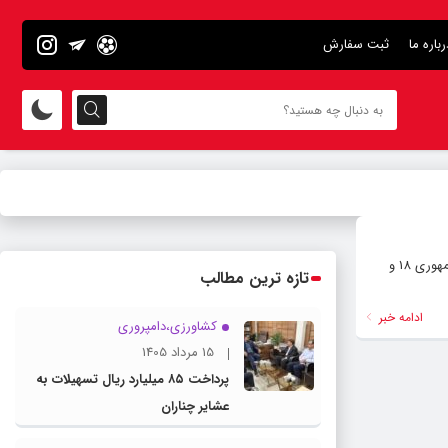
رباره ما
ثبت سفارش
به گزارش کلام تازه، با توجه به اتفاق پیش آمده در مسیر خط توزیع آب شرب در خیابان جمهوری 18، باعث مشکل قطع و کم‌فشاری در بعضی مناطق مربوط به خیابان های جمهوری 18 و
تازه ترین مطالب
ادامه خبر
کشاورزی،دامپروری
15 مرداد 1405
پرداخت ۸۵ میلیارد ریال تسهیلات به
عشایر چناران