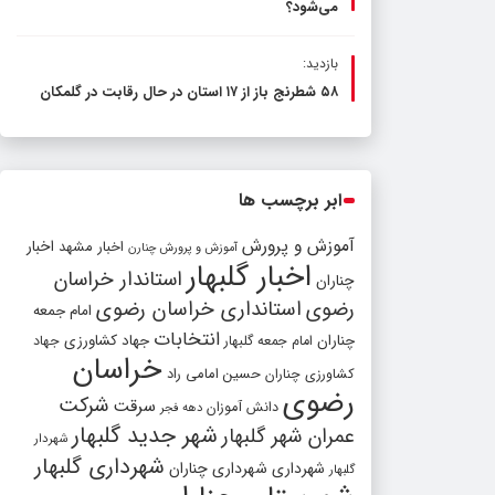
می‌شود؟
بازدید:
۵۸ شطرنج‌ باز از ۱۷ استان در حال رقابت در گلمکان
ابر برچسب ها
آموزش و پرورش
اخبار مشهد
اخبار
آموزش و پرورش چنارن
اخبار گلبهار
استاندار خراسان
چناران
رضوی
استانداری خراسان رضوی
امام جمعه
انتخابات
چناران
جهاد کشاورزی
امام جمعه گلبهار
جهاد
خراسان
کشاورزی چناران
حسین امامی راد
رضوی
شرکت
سرقت
دانش آموزان
دهه فجر
شهر جدید گلبهار
عمران شهر گلبهار
شهردار
شهرداری گلبهار
شهرداری
شهرداری چناران
گلبهار