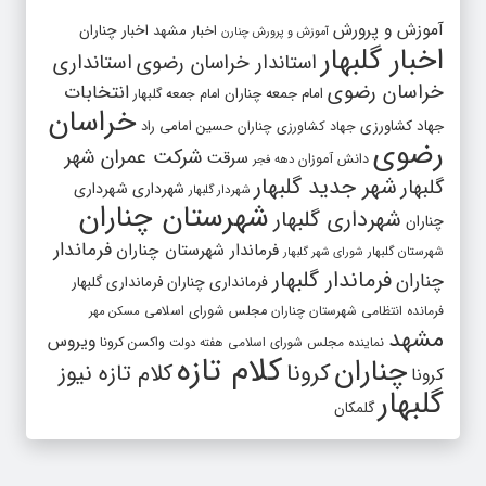
آموزش و پرورش
اخبار مشهد
اخبار چناران
آموزش و پرورش چنارن
اخبار گلبهار
استاندار خراسان رضوی
استانداری
خراسان رضوی
انتخابات
امام جمعه چناران
امام جمعه گلبهار
خراسان
جهاد کشاورزی
جهاد کشاورزی چناران
حسین امامی راد
رضوی
شرکت عمران شهر
سرقت
دانش آموزان
دهه فجر
شهر جدید گلبهار
گلبهار
شهرداری
شهرداری
شهردار گلبهار
شهرستان چناران
شهرداری گلبهار
چناران
فرماندار
فرماندار شهرستان چناران
شهرستان گلبهار
شورای شهر گلبهار
فرماندار گلبهار
چناران
فرمانداری چناران
فرمانداری گلبهار
فرمانده انتظامی شهرستان چناران
مجلس شورای اسلامی
مسکن مهر
مشهد
ویروس
واکسن کرونا
نماینده مجلس شورای اسلامی
هفته دولت
کلام تازه
چناران
کرونا
کلام تازه نیوز
کرونا
گلبهار
گلمکان