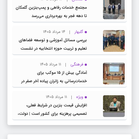
مجتمع خدمات رفاهی و پمپ‌بنزین گلمکان
تا دهه فجر به بهره‌برداری می‌رسد
گلبهار
14 مرداد 1405
بررسی مسائل آموزشی و توسعه فضاهای
تعلیم و تربیت حوزه انتخابیه در نشست
مشترک عضو کمیسیون آموزش مجلس با
فرهنگی
11 مرداد 1405
مدیرکل آموزش و پرورش خراسان رضوی
آمادگی بیش از ۱۵ موکب برای
خدمات‌رسانی به زائران پیاده آخر صفر در
شهرستان چناران
ویژه
11 مرداد 1405
افزایش قیمت بنزین در شرایط فعلی،
تصمیمی پرهزینه برای کشور است | دولت،
قاچاق سوخت و عوامل اصلی ناترازی را
محدود کند، نه سفره مردم