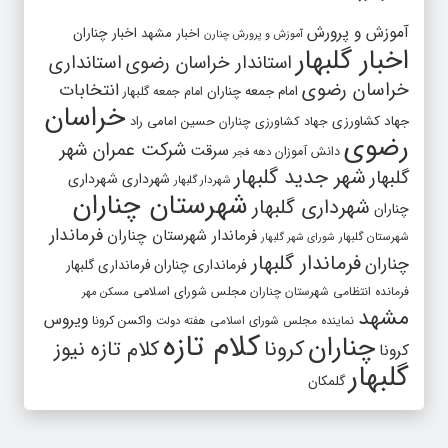
آموزش و پرورش
اخبار مشهد
اخبار چناران
آموزش و پرورش چنارن
اخبار گلبهار
استاندار خراسان رضوی
استانداری
خراسان رضوی
انتخابات
امام جمعه چناران
امام جمعه گلبهار
خراسان
جهاد کشاورزی
جهاد کشاورزی چناران
حسین امامی راد
رضوی
شرکت عمران شهر
سرقت
دانش آموزان
دهه فجر
شهر جدید گلبهار
گلبهار
شهرداری
شهرداری
شهردار گلبهار
شهرستان چناران
شهرداری گلبهار
چناران
فرماندار
فرماندار شهرستان چناران
شهرستان گلبهار
شورای شهر گلبهار
فرماندار گلبهار
چناران
فرمانداری چناران
فرمانداری گلبهار
فرمانده انتظامی شهرستان چناران
مجلس شورای اسلامی
مسکن مهر
مشهد
ویروس
واکسن کرونا
نماینده مجلس شورای اسلامی
هفته دولت
کلام تازه
چناران
کرونا
کلام تازه نیوز
کرونا
گلبهار
گلمکان