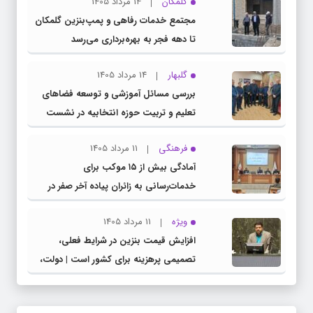
گلمکان
14 مرداد 1405
مجتمع خدمات رفاهی و پمپ‌بنزین گلمکان
تا دهه فجر به بهره‌برداری می‌رسد
گلبهار
14 مرداد 1405
بررسی مسائل آموزشی و توسعه فضاهای
تعلیم و تربیت حوزه انتخابیه در نشست
مشترک عضو کمیسیون آموزش مجلس با
فرهنگی
11 مرداد 1405
مدیرکل آموزش و پرورش خراسان رضوی
آمادگی بیش از ۱۵ موکب برای
خدمات‌رسانی به زائران پیاده آخر صفر در
شهرستان چناران
ویژه
11 مرداد 1405
افزایش قیمت بنزین در شرایط فعلی،
تصمیمی پرهزینه برای کشور است | دولت،
قاچاق سوخت و عوامل اصلی ناترازی را
محدود کند، نه سفره مردم