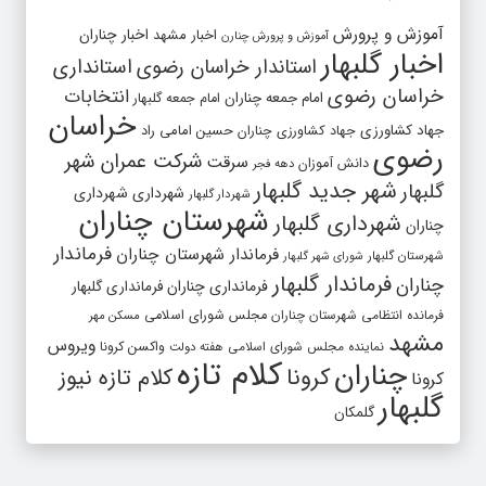
آموزش و پرورش
اخبار مشهد
اخبار چناران
آموزش و پرورش چنارن
اخبار گلبهار
استاندار خراسان رضوی
استانداری
خراسان رضوی
انتخابات
امام جمعه چناران
امام جمعه گلبهار
خراسان
جهاد کشاورزی
جهاد کشاورزی چناران
حسین امامی راد
رضوی
شرکت عمران شهر
سرقت
دانش آموزان
دهه فجر
شهر جدید گلبهار
گلبهار
شهرداری
شهرداری
شهردار گلبهار
شهرستان چناران
شهرداری گلبهار
چناران
فرماندار
فرماندار شهرستان چناران
شهرستان گلبهار
شورای شهر گلبهار
فرماندار گلبهار
چناران
فرمانداری چناران
فرمانداری گلبهار
فرمانده انتظامی شهرستان چناران
مجلس شورای اسلامی
مسکن مهر
مشهد
ویروس
واکسن کرونا
نماینده مجلس شورای اسلامی
هفته دولت
کلام تازه
چناران
کرونا
کلام تازه نیوز
کرونا
گلبهار
گلمکان