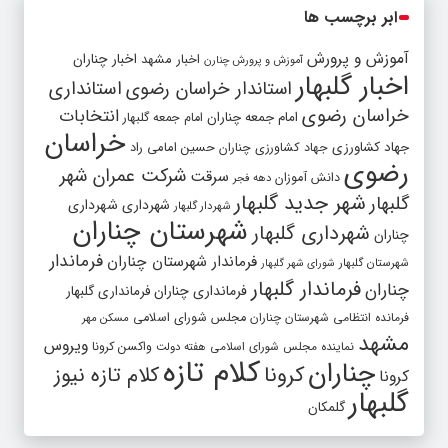
ابر برچسب ها
آموزش و پرورش
اخبار مشهد
اخبار چناران
آموزش و پرورش چنارن
اخبار گلبهار
استاندار خراسان رضوی
استانداری
خراسان رضوی
انتخابات
امام جمعه چناران
امام جمعه گلبهار
خراسان
جهاد کشاورزی
جهاد کشاورزی چناران
حسین امامی راد
رضوی
شرکت عمران شهر
سرقت
دانش آموزان
دهه فجر
شهر جدید گلبهار
گلبهار
شهرداری
شهرداری
شهردار گلبهار
شهرستان چناران
شهرداری گلبهار
چناران
فرماندار
فرماندار شهرستان چناران
شهرستان گلبهار
شورای شهر گلبهار
فرماندار گلبهار
چناران
فرمانداری چناران
فرمانداری گلبهار
فرمانده انتظامی شهرستان چناران
مجلس شورای اسلامی
مسکن مهر
مشهد
ویروس
واکسن کرونا
نماینده مجلس شورای اسلامی
هفته دولت
کلام تازه
چناران
کرونا
کلام تازه نیوز
کرونا
گلبهار
گلمکان