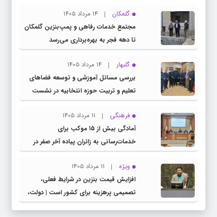
گلمکان
14 مرداد 1405
مجتمع خدمات رفاهی و پمپ‌بنزین گلمکان
تا دهه فجر به بهره‌برداری می‌رسد
گلبهار
14 مرداد 1405
بررسی مسائل آموزشی و توسعه فضاهای
تعلیم و تربیت حوزه انتخابیه در نشست
مشترک عضو کمیسیون آموزش مجلس با
فرهنگی
11 مرداد 1405
مدیرکل آموزش و پرورش خراسان رضوی
آمادگی بیش از ۱۵ موکب برای
خدمات‌رسانی به زائران پیاده آخر صفر در
شهرستان چناران
ویژه
11 مرداد 1405
افزایش قیمت بنزین در شرایط فعلی،
تصمیمی پرهزینه برای کشور است | دولت،
قاچاق سوخت و عوامل اصلی ناترازی را