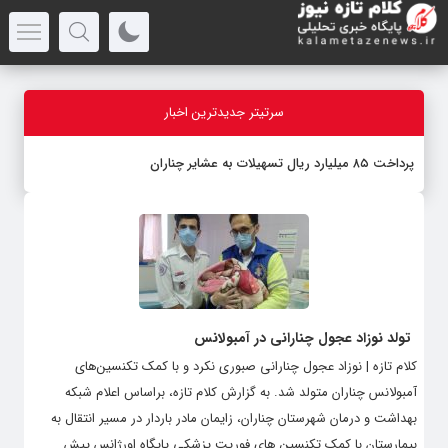
سرتیتر جدیدترین اخبار
پرداخت ۸۵ میلیارد ریال تسهیلات به عشایر چناران
تولد نوزاد عجول چنارانی در آمبولانس
کلام تازه | نوزاد عجول چنارانی صبوری نکرد و با کمک تکنسین‌های
آمبولانس چناران متولد شد. به گزارش کلام تازه، براساس اعلام شبکه
بهداشت و درمان شهرستان چناران، زایمان مادر باردار در مسیر انتقال به
بیمارستان با کمک تکنسین های فوریت پزشکی پایگاه اورژانس پیش