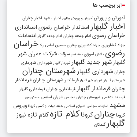
ابر برچسب ها
آموزش و پرورش
اخبار مشهد
اخبار چناران
آموزش و پرورش چنارن
اخبار گلبهار
استاندار خراسان رضوی
استانداری
خراسان رضوی
انتخابات
امام جمعه چناران
امام جمعه گلبهار
خراسان
جهاد کشاورزی
جهاد کشاورزی چناران
حسین امامی راد
رضوی
شرکت عمران شهر
سرقت
دانش آموزان
دهه فجر
شهر جدید گلبهار
گلبهار
شهرداری
شهرداری
شهردار گلبهار
شهرستان چناران
شهرداری گلبهار
چناران
فرماندار
فرماندار شهرستان چناران
شهرستان گلبهار
شورای شهر گلبهار
فرماندار گلبهار
چناران
فرمانداری چناران
فرمانداری گلبهار
فرمانده انتظامی شهرستان چناران
مجلس شورای اسلامی
مسکن مهر
مشهد
ویروس
واکسن کرونا
نماینده مجلس شورای اسلامی
هفته دولت
کلام تازه
چناران
کرونا
کلام تازه نیوز
کرونا
گلبهار
گلمکان