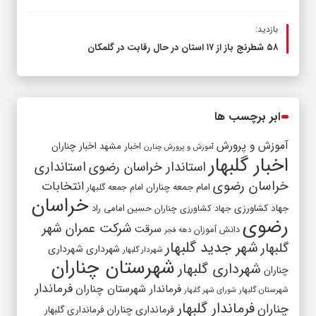
بازدید:
۵۸ شطرنج‌ باز از ۱۷ استان در حال رقابت در گلمکان
ابر برچسب ها
آموزش و پرورش
اخبار مشهد
اخبار چناران
آموزش و پرورش چنارن
اخبار گلبهار
استاندار خراسان رضوی
استانداری
خراسان رضوی
انتخابات
امام جمعه چناران
امام جمعه گلبهار
خراسان
جهاد کشاورزی
جهاد کشاورزی چناران
حسین امامی راد
رضوی
شرکت عمران شهر
سرقت
دانش آموزان
دهه فجر
شهر جدید گلبهار
گلبهار
شهرداری
شهرداری
شهردار گلبهار
شهرستان چناران
شهرداری گلبهار
چناران
فرماندار
فرماندار شهرستان چناران
شهرستان گلبهار
شورای شهر گلبهار
فرماندار گلبهار
چناران
فرمانداری چناران
فرمانداری گلبهار