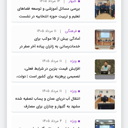
گلبهار
14 مرداد 1405
بررسی مسائل آموزشی و توسعه فضاهای
تعلیم و تربیت حوزه انتخابیه در نشست
مشترک عضو کمیسیون آموزش مجلس با
فرهنگی
11 مرداد 1405
مدیرکل آموزش و پرورش خراسان رضوی
آمادگی بیش از ۱۵ موکب برای
خدمات‌رسانی به زائران پیاده آخر صفر در
شهرستان چناران
ویژه
11 مرداد 1405
افزایش قیمت بنزین در شرایط فعلی،
تصمیمی پرهزینه برای کشور است | دولت،
قاچاق سوخت و عوامل اصلی ناترازی را
ویژه
11 مرداد 1405
محدود کند، نه سفره مردم
انتقال آب دریای عمان و پساب تصفیه شده
مشهد به گلبهار و چناران برای مصارف
صنعتی و کشاورزی | لزوم تسریع در اجرای
ویژه
4 مرداد 1405
پروژه‌های قطار و آزادراه مشهد- گلبهار-