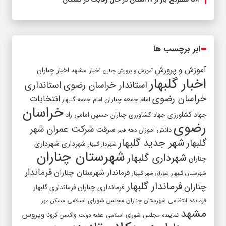
ابر برچسب ها
آموزش و پرورش
اخبار مشهد
اخبار چناران
آموزش و پرورش چنارن
اخبار گلبهار
استاندار خراسان رضوی
استانداری
خراسان رضوی
انتخابات
امام جمعه چناران
امام جمعه گلبهار
خراسان
جهاد کشاورزی
جهاد کشاورزی چناران
حسین امامی راد
رضوی
شرکت عمران شهر
سرقت
دانش آموزان
دهه فجر
شهر جدید گلبهار
گلبهار
شهرداری
شهرداری
شهردار گلبهار
شهرستان چناران
شهرداری گلبهار
چناران
فرماندار
فرماندار شهرستان چناران
شهرستان گلبهار
شورای شهر گلبهار
فرماندار گلبهار
چناران
فرمانداری چناران
فرمانداری گلبهار
فرمانده انتظامی شهرستان چناران
مجلس شورای اسلامی
مسکن مهر
مشهد
ویروس
واکسن کرونا
نماینده مجلس شورای اسلامی
هفته دولت