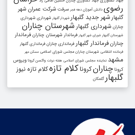
جهاد کشاورزی
جهاد کشاورزی چناران
حسین امامی راد
رضوی
شرکت عمران شهر
سرقت
دانش آموزان
دهه فجر
شهر جدید گلبهار
گلبهار
شهرداری
شهرداری
شهردار گلبهار
شهرستان چناران
شهرداری گلبهار
چناران
فرماندار
فرماندار شهرستان چناران
شهرستان گلبهار
شورای شهر گلبهار
فرماندار گلبهار
چناران
فرمانداری چناران
فرمانداری گلبهار
فرمانده انتظامی شهرستان چناران
مجلس شورای اسلامی
مسکن مهر
مشهد
ویروس
واکسن کرونا
نماینده مجلس شورای اسلامی
هفته دولت
کلام تازه
چناران
کرونا
کلام تازه نیوز
کرونا
گلبهار
گلمکان