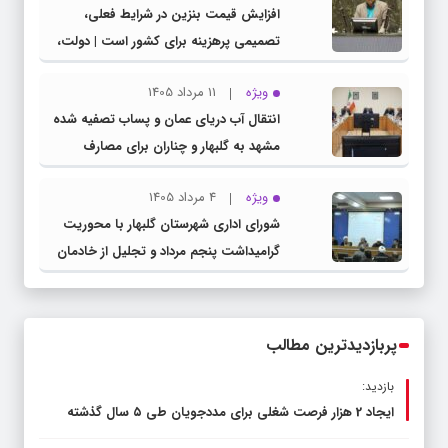
افزایش قیمت بنزین در شرایط فعلی،
تصمیمی پرهزینه برای کشور است | دولت،
قاچاق سوخت و عوامل اصلی ناترازی را
ویژه
11 مرداد 1405
محدود کند، نه سفره مردم
انتقال آب دریای عمان و پساب تصفیه شده
مشهد به گلبهار و چناران برای مصارف
صنعتی و کشاورزی | لزوم تسریع در اجرای
ویژه
4 مرداد 1405
پروژه‌های قطار و آزادراه مشهد- گلبهار-
شورای اداری شهرستان گلبهار با محوریت
چناران
گرامیداشت پنجم مرداد و تجلیل از خادمان
عرصه نماز برگزار شد
پربازدیدترین مطالب
بازدید:
ایجاد 2 هزار فرصت شغلی برای مددجویان طی ۵ سال گذشته