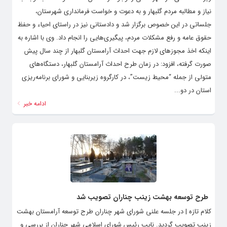
نیاز و مطالبه مردم گلبهار و به دعوت و خواست فرمانداری شهرستان،
جلساتی در این خصوص برگزار شد و دادستانی نیز در راستای احیاء و حفظ
حقوق عامه و رفع مشکلات مردم، پیگیری‌هایی را انجام داد. وی با اشاره به
اینکه اخذ مجوزهای لازم جهت احداث آرامستان گلبهار از چند سال پیش
صورت گرفته، افزود: ‌در زمان طرح احداث آرامستان گلبهار، دستگاه‌های
متولی از جمله “محیط زیست”، در کارگروه زیربنایی و شورای برنامه‌ریزی
استان در دو...
ادامه خبر
طرح توسعه بهشت زینب چناران تصویب شد
کلام تازه | در جلسه علنی شورای شهر چناران طرح توسعه آرامستان بهشت
زینب تصویب گردید. نایب رئیس شورای اسلامی شهر چناران از بررسی و