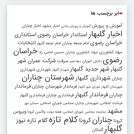
ابر برچسب ها
آموزش و پرورش
اخبار مشهد
اخبار چناران
آموزش و پرورش چنارن
اخبار گلبهار
استاندار خراسان رضوی
استانداری
خراسان رضوی
انتخابات
امام جمعه چناران
امام جمعه گلبهار
خراسان
جهاد کشاورزی
جهاد کشاورزی چناران
حسین امامی راد
رضوی
شرکت عمران شهر
سرقت
دانش آموزان
دهه فجر
شهر جدید گلبهار
گلبهار
شهرداری
شهرداری
شهردار گلبهار
شهرستان چناران
شهرداری گلبهار
چناران
فرماندار
فرماندار شهرستان چناران
شهرستان گلبهار
شورای شهر گلبهار
فرماندار گلبهار
چناران
فرمانداری چناران
فرمانداری گلبهار
فرمانده انتظامی شهرستان چناران
مجلس شورای اسلامی
مسکن مهر
مشهد
ویروس
واکسن کرونا
نماینده مجلس شورای اسلامی
هفته دولت
کلام تازه
چناران
کرونا
کلام تازه نیوز
کرونا
گلبهار
گلمکان