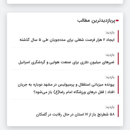
قاچاق سوخت و عوامل اصلی ناترازی را
محدود کند، نه سفره مردم
پربازدیدترین مطالب
بازدید:
ایجاد 2 هزار فرصت شغلی برای مددجویان طی ۵ سال گذشته
بازدید:
ضررهای میلیون دلاری برای صنعت هوایی و گردشگری اسرائیل
بازدید:
پرونده میزبانی استقلال و پرسپولیس در مشهد دوباره به جریان
افتاد | قفل در‌های ورزشگاه امام رضا(ع) باز می‌شود؟
بازدید:
۵۸ شطرنج‌ باز از ۱۷ استان در حال رقابت در گلمکان