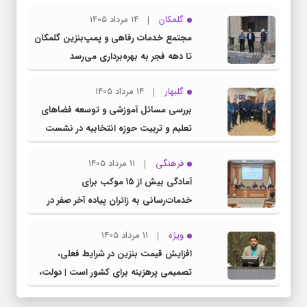
گلمکان
14 مرداد 1405
مجتمع خدمات رفاهی و پمپ‌بنزین گلمکان
تا دهه فجر به بهره‌برداری می‌رسد
گلبهار
14 مرداد 1405
بررسی مسائل آموزشی و توسعه فضاهای
تعلیم و تربیت حوزه انتخابیه در نشست
مشترک عضو کمیسیون آموزش مجلس با
فرهنگی
11 مرداد 1405
مدیرکل آموزش و پرورش خراسان رضوی
آمادگی بیش از ۱۵ موکب برای
خدمات‌رسانی به زائران پیاده آخر صفر در
شهرستان چناران
ویژه
11 مرداد 1405
افزایش قیمت بنزین در شرایط فعلی،
تصمیمی پرهزینه برای کشور است | دولت،
قاچاق سوخت و عوامل اصلی ناترازی را