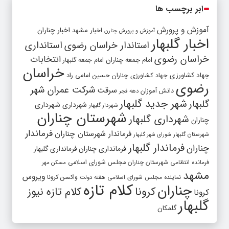
ابر برچسب ها
آموزش و پرورش
اخبار مشهد
اخبار چناران
آموزش و پرورش چنارن
اخبار گلبهار
استاندار خراسان رضوی
استانداری
خراسان رضوی
انتخابات
امام جمعه چناران
امام جمعه گلبهار
خراسان
جهاد کشاورزی
جهاد کشاورزی چناران
حسین امامی راد
رضوی
شرکت عمران شهر
سرقت
دانش آموزان
دهه فجر
شهر جدید گلبهار
گلبهار
شهرداری
شهرداری
شهردار گلبهار
شهرستان چناران
شهرداری گلبهار
چناران
فرماندار
فرماندار شهرستان چناران
شهرستان گلبهار
شورای شهر گلبهار
فرماندار گلبهار
چناران
فرمانداری چناران
فرمانداری گلبهار
فرمانده انتظامی شهرستان چناران
مجلس شورای اسلامی
مسکن مهر
مشهد
ویروس
واکسن کرونا
نماینده مجلس شورای اسلامی
هفته دولت
کلام تازه
چناران
کرونا
کلام تازه نیوز
کرونا
گلبهار
گلمکان