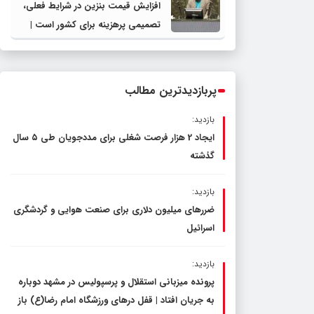
افزایش قیمت بنزین در شرایط فعلی،
تصمیمی پرهزینه برای کشور است |
دولت، قاچاق سوخت و عوامل اصلی
ناترازی را محدود کند، نه سفره مردم
پربازدیدترین مطالب
بازدید:
ایجاد 2 هزار فرصت شغلی برای مددجویان طی ۵ سال
گذشته
بازدید:
ضررهای میلیون دلاری برای صنعت هوایی و گردشگری
اسرائیل
بازدید:
پرونده میزبانی استقلال و پرسپولیس در مشهد دوباره
به جریان افتاد | قفل در‌های ورزشگاه امام رضا(ع) باز