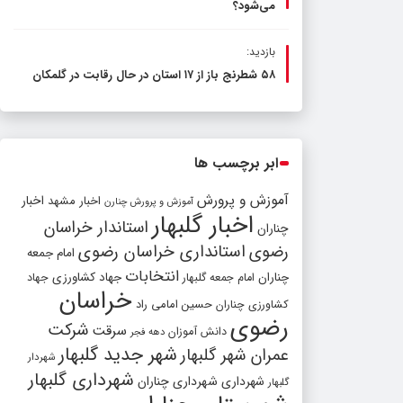
می‌شود؟
بازدید:
۵۸ شطرنج‌ باز از ۱۷ استان در حال رقابت در گلمکان
ابر برچسب ها
آموزش و پرورش
اخبار مشهد
اخبار
آموزش و پرورش چنارن
اخبار گلبهار
استاندار خراسان
چناران
رضوی
استانداری خراسان رضوی
امام جمعه
انتخابات
چناران
جهاد کشاورزی
امام جمعه گلبهار
جهاد
خراسان
کشاورزی چناران
حسین امامی راد
رضوی
شرکت
سرقت
دانش آموزان
دهه فجر
شهر جدید گلبهار
عمران شهر گلبهار
شهردار
شهرداری گلبهار
شهرداری
شهرداری چناران
گلبهار