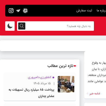
رباره ما
ثبت سفارش
ار به وقوع
تازه ترین مطالب
ن، با بیان
ه‌برداران منطقه،
کشاورزی،دامپروری
 عواملی مانند
15 مرداد 1405
پرداخت ۸۵ میلیارد ریال تسهیلات به
ادامه خبر
عشایر چناران