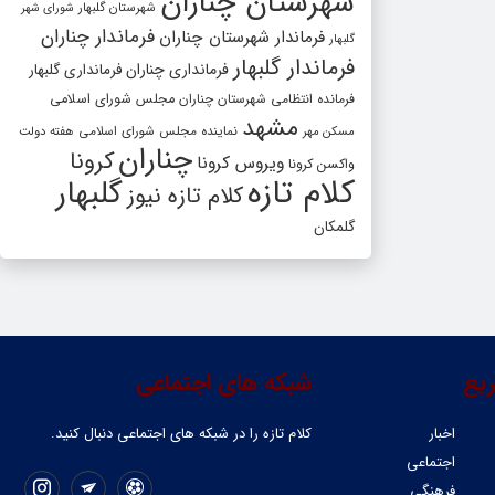
شهرستان چناران
شهرستان گلبهار
شورای شهر
فرماندار چناران
فرماندار شهرستان چناران
گلبهار
فرماندار گلبهار
فرمانداری چناران
فرمانداری گلبهار
فرمانده انتظامی شهرستان چناران
مجلس شورای اسلامی
مشهد
مسکن مهر
نماینده مجلس شورای اسلامی
هفته دولت
چناران
کرونا
ویروس کرونا
واکسن کرونا
کلام تازه
گلبهار
کلام تازه نیوز
گلمکان
یع
شبکه های اجتماعی
اخبار
کلام تازه را در شبکه ‌های اجتماعی دنبال کنید.
اجتماعی
فرهنگی