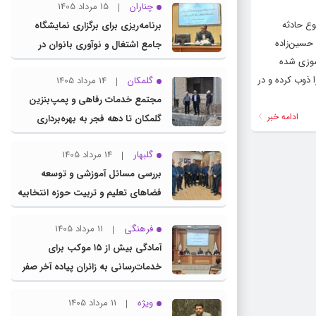
چناران
15 مرداد 1405
وع حادثه
برنامه‌ریزی برای برگزاری نمایشگاه
حسین‌زاده
جامع اشتغال و نوآوری بانوان در
سوزی شده
چناران
ذوب کرده و در
گلمکان
14 مرداد 1405
مجتمع خدمات رفاهی و پمپ‌بنزین
ادامه خبر
گلمکان تا دهه فجر به بهره‌برداری
می‌رسد
گلبهار
14 مرداد 1405
بررسی مسائل آموزشی و توسعه
فضاهای تعلیم و تربیت حوزه انتخابیه
در نشست مشترک عضو کمیسیون
فرهنگی
11 مرداد 1405
آموزش مجلس با مدیرکل آموزش و
آمادگی بیش از ۱۵ موکب برای
پرورش خراسان رضوی
خدمات‌رسانی به زائران پیاده آخر صفر
در شهرستان چناران
ویژه
11 مرداد 1405