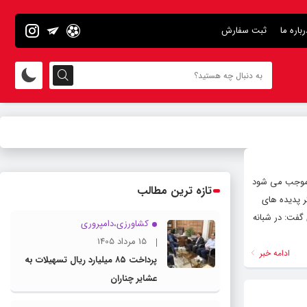
رباره ما
ثبت سفارش
ا موجب می شود
تازه ترین مطالب
ر از دیگر پدیده های
فت: در شبانه
کشاورزی،دامپروری
15 مرداد 1405
ادامه خبر
پرداخت ۸۵ میلیارد ریال تسهیلات به
عشایر چناران