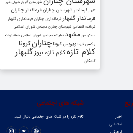
شهرستان چناران
شهرستان گلبهار
شورای شهر
فرماندار چناران
فرماندار شهرستان چناران
گلبهار
فرماندار گلبهار
فرمانداری چناران
فرمانداری گلبهار
فرمانده انتظامی شهرستان چناران
مجلس شورای اسلامی
مشهد
مسکن مهر
نماینده مجلس شورای اسلامی
هفته دولت
چناران
کرونا
ویروس کرونا
واکسن کرونا
کلام تازه
گلبهار
کلام تازه نیوز
گلمکان
یع
شبکه های اجتماعی
اخبار
کلام تازه را در شبکه ‌های اجتماعی دنبال کنید.
اجتماعی
فرهنگی