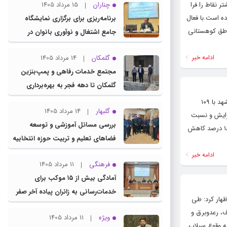
 نقاط را فرا
چناران
15 مرداد 1405
ه است.با فعال
برنامه‌ریزی برای برگزاری نمایشگاه
اطق کوهستانی
جامع اشتغال و نوآوری بانوان در
چناران
ادامه خبر
گلمکان
14 مرداد 1405
مجتمع خدمات رفاهی و پمپ‌بنزین
گلمکان تا دهه فجر به بهره‌برداری
می‌رسد
سرخس همچنان صدرنشین جدول بارشی استان خراسان رضوی با ۱۴۴ میلیمتر بارش است. قوچان با ۱۲۲ میلیمتر در رده دوم قرار دارد. مشهد با ۱۰۹
گلبهار
14 مرداد 1405
 گرفته است.میانگین بارشی استان خراسان رضوی نسبت به پارسال ۱۴ درصد افزایش و نسبت
بررسی مسائل آموزشی و توسعه
به بلند مدت بارشی همچنان ۲۸ درصد کاهشی می باشد. کلانشهر مشهد نسبت به پارسال ۸۱ درصد افزایش بارش و نسبت به بلند مدت ۱۸ درصد کاهش
فضاهای تعلیم و تربیت حوزه انتخابیه
در نشست مشترک عضو کمیسیون
ادامه خبر
فرهنگی
11 مرداد 1405
آموزش مجلس با مدیرکل آموزش و
آمادگی بیش از ۱۵ موکب برای
پرورش خراسان رضوی
خدمات‌رسانی به زائران پیاده آخر صفر
ظهار کرد: طی
در شهرستان چناران
برف، رعدوبرق و
ویژه
11 مرداد 1405
به وقوع سیلاب