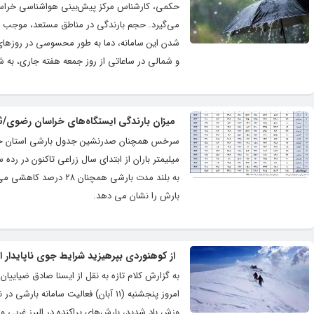
حکمی، کارشناس مرکز پیش‌بینی هواشناسی خراسان رض
می‌گیرد. حجم بارندگی در مناطق مستعد، موجب س
شدن این سامانه، دما به طور محسوسی در روز‌ها
و شمالی در ساعاتی از روز جمعه هفته جاری، به ش
میزان بارندگی ایستگاه‌های خراسان رضوی/ثبت ۱۰۹ میلیمتری باران از ابتدای سال زراعی امسال
بارش را نشان می دهد.
از کوهنوردی بپرهیزید شرایط جوی ناپایدار 
به گزارش کلام تازه به نقل از ایسنا صادق ضیاییا
امروز پنجشنبه (۱۱ آبان) فعالیت ساما
وزش باد شدید، بارش‌های پراکنده در البرز غربی 