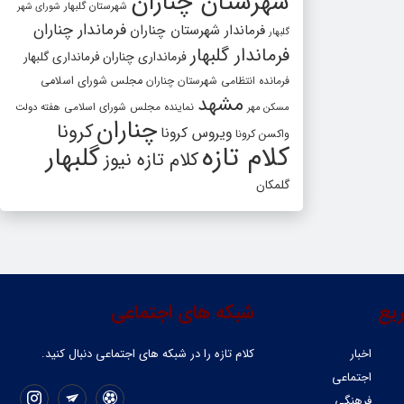
شهرستان چناران
شهرستان گلبهار
شورای شهر
فرماندار چناران
فرماندار شهرستان چناران
گلبهار
فرماندار گلبهار
فرمانداری چناران
فرمانداری گلبهار
فرمانده انتظامی شهرستان چناران
مجلس شورای اسلامی
مشهد
مسکن مهر
نماینده مجلس شورای اسلامی
هفته دولت
چناران
کرونا
ویروس کرونا
واکسن کرونا
کلام تازه
گلبهار
کلام تازه نیوز
گلمکان
یع
شبکه های اجتماعی
اخبار
کلام تازه را در شبکه ‌های اجتماعی دنبال کنید.
اجتماعی
فرهنگی