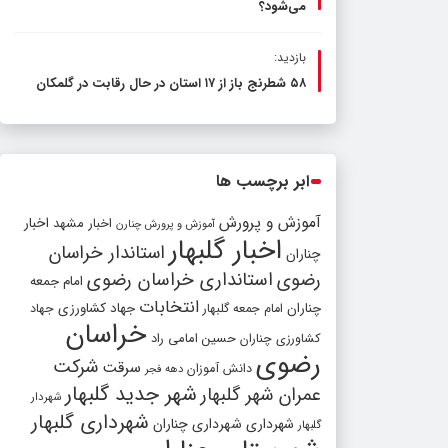
می‌شود؟
بازدید:
۵۸ شطرنج‌ باز از ۱۷ استان در حال رقابت در گلمکان
ابر برچسب ها
آموزش و پرورش
اخبار مشهد
اخبار
آموزش و پرورش چنارن
اخبار گلبهار
استاندار خراسان
چناران
رضوی
استانداری خراسان رضوی
امام جمعه
انتخابات
چناران
جهاد کشاورزی
امام جمعه گلبهار
جهاد
خراسان
کشاورزی چناران
حسین امامی راد
رضوی
شرکت
سرقت
دانش آموزان
دهه فجر
شهر جدید گلبهار
عمران شهر گلبهار
شهردار
شهرداری گلبهار
شهرداری
شهرداری چناران
گلبهار