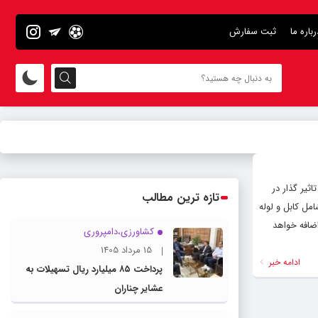
رباره ما
ثبت سفارش
ثیر گذار در
تازه ترین مطالب
مل کابل و لوله
اضافه خواهد
کشاورزی،دامپروری
15 مرداد 1405
ادامه خبر
پرداخت ۸۵ میلیارد ریال تسهیلات به
عشایر چناران