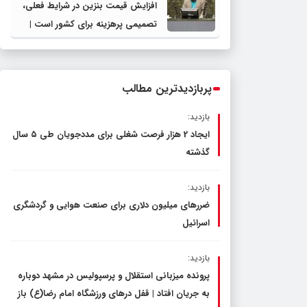
افزایش قیمت بنزین در شرایط فعلی،
تصمیمی پرهزینه برای کشور است |
دولت، قاچاق سوخت و عوامل اصلی
ناترازی را محدود کند، نه سفره مردم
پربازدیدترین مطالب
بازدید:
ایجاد 2 هزار فرصت شغلی برای مددجویان طی ۵ سال
گذشته
بازدید:
ضررهای میلیون دلاری برای صنعت هوایی و گردشگری
اسرائیل
بازدید:
پرونده میزبانی استقلال و پرسپولیس در مشهد دوباره
به جریان افتاد | قفل در‌های ورزشگاه امام رضا(ع) باز