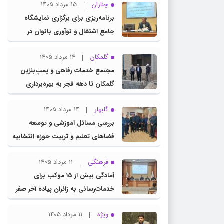
چناران
15 مرداد 1405
برنامه‌ریزی برای برگزاری نمایشگاه
جامع اشتغال و نوآوری بانوان در
چناران
گلمکان
14 مرداد 1405
مجتمع خدمات رفاهی و پمپ‌بنزین
گلمکان تا دهه فجر به بهره‌برداری
می‌رسد
گلبهار
14 مرداد 1405
بررسی مسائل آموزشی و توسعه
فضاهای تعلیم و تربیت حوزه انتخابیه
در نشست مشترک عضو کمیسیون
فرهنگی
11 مرداد 1405
آموزش مجلس با مدیرکل آموزش و
آمادگی بیش از ۱۵ موکب برای
پرورش خراسان رضوی
خدمات‌رسانی به زائران پیاده آخر صفر
در شهرستان چناران
ویژه
11 مرداد 1405