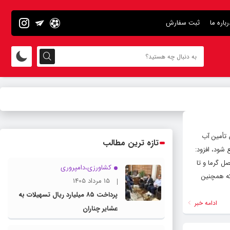
رباره ما
ثبت سفارش
وص تأمین آب
تازه ترین مطالب
شود، افزود:
ل گرما و تا
کشاورزی،دامپروری
نکه همچنین
15 مرداد 1405
پرداخت ۸۵ میلیارد ریال تسهیلات به
ادامه خبر
عشایر چناران