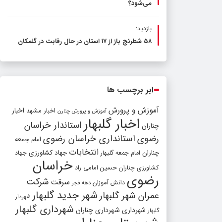
می‌شود؟
بازدید:
۵۸ شطرنج‌ باز از ۱۷ استان در حال رقابت در گلمکان
ابر برچسب ها
آموزش و پرورش
اخبار مشهد
اخبار
آموزش و پرورش چنارن
اخبار گلبهار
استاندار خراسان
چناران
رضوی
استانداری خراسان رضوی
امام جمعه
انتخابات
چناران
جهاد کشاورزی
امام جمعه گلبهار
جهاد
خراسان
کشاورزی چناران
حسین امامی راد
رضوی
شرکت
سرقت
دانش آموزان
دهه فجر
شهر جدید گلبهار
عمران شهر گلبهار
شهردار
شهرداری گلبهار
شهرداری
شهرداری چناران
گلبهار