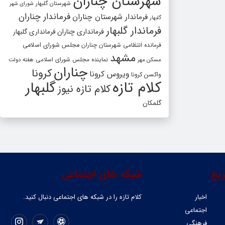
شهرستان چناران
شهرستان گلبهار
شورای شهر
فرماندار چناران
فرماندار شهرستان چناران
گلبهار
فرماندار گلبهار
فرمانداری چناران
فرمانداری گلبهار
فرمانده انتظامی شهرستان چناران
مجلس شورای اسلامی
مشهد
مسکن مهر
نماینده مجلس شورای اسلامی
هفته دولت
چناران
کرونا
ویروس کرونا
واکسن کرونا
کلام تازه
گلبهار
کلام تازه نیوز
گلمکان
یع
شبکه های اجتماعی
اخبار
کلام تازه را در شبکه ‌های اجتماعی دنبال کنید.
اجتماعی
فرهنگی