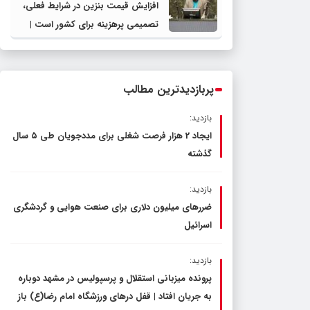
افزایش قیمت بنزین در شرایط فعلی،
تصمیمی پرهزینه برای کشور است |
دولت، قاچاق سوخت و عوامل اصلی
ناترازی را محدود کند، نه سفره مردم
پربازدیدترین مطالب
بازدید:
ایجاد 2 هزار فرصت شغلی برای مددجویان طی ۵ سال
گذشته
بازدید:
ضررهای میلیون دلاری برای صنعت هوایی و گردشگری
اسرائیل
بازدید:
پرونده میزبانی استقلال و پرسپولیس در مشهد دوباره
به جریان افتاد | قفل در‌های ورزشگاه امام رضا(ع) باز