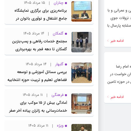
چناران
15 مرداد 1405
 و عمرانی و با
برنامه‌ریزی برای برگزاری نمایشگاه
اینکه ظرف ۲۳ سال اخیر با کاهش شدید نزولات جوی
جامع اشتغال و نوآوری بانوان در
ابه پارسال با
چناران
گلمکان
14 مرداد 1405
ادامه خبر
مجتمع خدمات رفاهی و پمپ‌بنزین
گلمکان تا دهه فجر به بهره‌برداری
می‌رسد
گلبهار
14 مرداد 1405
امام رضا
بررسی مسائل آموزشی و توسعه
ب استان خواست در
فضاهای تعلیم و تربیت حوزه انتخابیه
در حوزه تامین
در نشست مشترک عضو کمیسیون
فرهنگی
11 مرداد 1405
آموزش مجلس با مدیرکل آموزش و
ادامه خبر
آمادگی بیش از ۱۵ موکب برای
پرورش خراسان رضوی
خدمات‌رسانی به زائران پیاده آخر صفر
در شهرستان چناران
ویژه
11 مرداد 1405