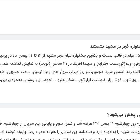
به گزارش کلام تازه، محمد حسین زاده افزود: ۲۵ فیلم در قالب بیست و یکمین جشنواره فیلم فجر
سینمایی هویزه، سیمرغ، پارک بازار، اطلس، برفی، ویلاژتوریست (طرقبه) و سینما آفریقا در ۱۱۱ سانس (نوبت) ب
لب رقه، آسمان غرب، مجنون، دو روز دیرتر، دروغ های زیبا، نپتون، ساعت جادویی، شه 
رویاشهر، آغوش باز، نبودنت، آپاراتچی، شکار حلزون، احمد، آبی روشن، معجزه پروین، 
نی پخش می‌شود؟
 شیر» را به عهده دارد و فیلمنامه این سریال را هم به همراه رضا بهاروند نوشته است
به طور اختصاصی از یک پلتفرم تولید و پخش می‌شود. هادی حجازی فر، پانته‌آ بهرام،