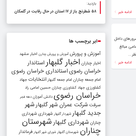
بازدید:
۵۸ شطرنج‌ باز از ۱۷ استان در حال رقابت در گلمکان
ادامه خبر
د. ✅ هر یک از فایل ها بر روی سرورهای داخل
ابر برچسب ها
امی مبالغ
آموزش و پرورش
اخبار مشهد
ر...
آموزش و پرورش چنارن
اخبار گلبهار
استاندار
ادامه خبر
اخبار چناران
خراسان رضوی
استانداری خراسان رضوی
انتخابات
امام جمعه چناران
جهاد
امام جمعه گلبهار
کشاورزی
جهاد کشاورزی چناران
حسین امامی راد
خراسان رضوی
دانش آموزان
دهه فجر
شهر
شرکت عمران شهر گلبهار
سرقت
جدید گلبهار
شهرداری
شهرداری
شهردار گلبهار
شهرستان
شهرداری گلبهار
چناران
چناران
فرماندار
شهرستان گلبهار
شورای شهر گلبهار