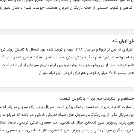
ا شاهی و شهاب حسینی از جمله بازیگران سریال هستند. «پوست شیر» داستان نعیم (ه
ای ایران شد
به گزارش کلام تازه به نقل از شهرآرانیوز، فیلم انفرادی که قبل از کرونا و در سال ۱۳۹۸ تهیه و تولید شده بود امسال با
ود؛ حالا «انفرادی» با عبور از این رقم تبدیل به پرفروش‌ترین فیلم تاریخ سینمای ایران شده است 
فروش این فیلم دور از...
تقیم و اینترنت نیم بها – بالاترین کیفیت
 رایگان در سایت کلام تازه برای علاقه‌مندان امکان‌پذیر است. سریال یاغی یک سریال در ژانر اجت
این سریال یکی از پربازیگرترین سریال های شبکه نمایش خانگی می‌باشد که می‌تواند ر
چون پارسا پیروزفر، علی شادمان، طناز طباطبایی، امیر جعفری، نیکی کریمی، فرهاد اصلان
نقش می‌پردازند. لینک های دانلود قسمت ۳ یاغی بازیگران سریال یاغی ‎پارسا پیروزفر، علی شادمان، طناز طباطبایی، امی