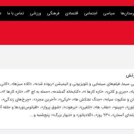
ستان‌ها
سیاسی
اجتماعی
اقتصادی
فرهنگی
ورزشی
تماس با ما
د
ارتش
انی سیما، فیلم‌های سینمایی و تلویزیونی و انیمیشن «ربوده شده»، «کلاه سبزها»، «کانی م
«ماجراجویی در سرزمی
سان و عنکبوت سیاه»، «جنگ نفتکش ها»، «لپکی»، «آخرین مجرد»، «چرخ‌های زندگی»، «
لون»، «چینو»، «عقاب ها»، «تلقین»، «برهوت»، «شوق پرواز»، «اقیانوس‌نورد‌ها و حلقه 
و «دیوار بزرگ»؛ پنج‌شنبه و...