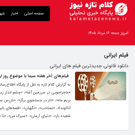
صفحه اصلی
اخبار
شهر
امروز جمعه ۱۶ مرداد ۱۴۰۵
فیلم ایرانی
دانلود قانونی جدیدترین فیلم های ایرانی
فیلم‌های آخر هفته سیما با موضوع روز 
به گزارش کلام تازه به نقل از پایگاه اطلاع‌رس
بریم ماه»، «تاز در جستجوی برگر»، «بازرس 
آناکوندا»، «تصاحب»، «نگهبان»، «قصه‌های بابی
شعبده باز»، «دنیای آرمان»، «سیرک من»، «تا بلندای آسمان»، «۹۳ روز»، «گلادیاتور» 