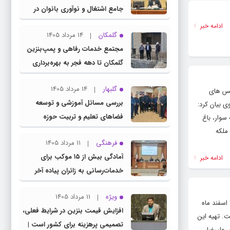
جامع اشتغال و نوآوری بانوان در
چناران
ادامه خبر
گلمکان
14 مرداد 1405
مجتمع خدمات رفاهی و پمپ‌بنزین
گلمکان تا دهه فجر به بهره‌برداری
می‌رسد
گلبهار
14 مرداد 1405
 مشهد از ۱۶ تا ۲۲ بهمن ماه در پردیس های
بررسی مسائل آموزشی و توسعه
ه نمایش گذاشته شد. وی بیان کرد:
فضاهای تعلیم و تربیت حوزه
سوار، باغ
انتخابیه در نشست مشترک عضو
ملکه
فرهنگی
11 مرداد 1405
کمیسیون آموزش مجلس با مدیرکل
آمادگی بیش از ۱۵ موکب برای
ادامه خبر
آموزش و پرورش خراسان رضوی
خدمات‌رسانی به زائران پیاده آخر
صفر در شهرستان چناران
ویژه
11 مرداد 1405
قسمت هشتم و پایانی فصل دوم «پوست شیر» روز چهارشنبه ۱۹ بهمن ۱۴۰۱ عرضه شد و فصل سوم و پایانی این سریال از چهارشنبه ۱۰ اسفند ماه
افزایش قیمت بنزین در شرایط فعلی،
. تهیه این
تصمیمی پرهزینه برای کشور است |
 علیرضا