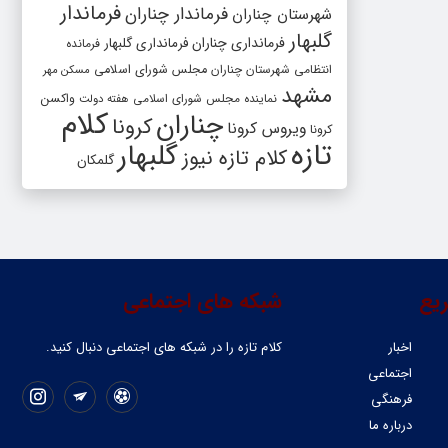
فرماندار
فرماندار چناران
شهرستان چناران
گلبهار
فرمانداری چناران
فرمانداری گلبهار
فرمانده
انتظامی شهرستان چناران
مجلس شورای اسلامی
مسکن مهر
مشهد
واکسن
نماینده مجلس شورای اسلامی
هفته دولت
کلام
چناران
کرونا
ویروس کرونا
کرونا
تازه
گلبهار
کلام تازه نیوز
گلمکان
یع
شبکه های اجتماعی
اخبار
کلام تازه را در شبکه ‌های اجتماعی دنبال کنید.
اجتماعی
فرهنگی
درباره ما