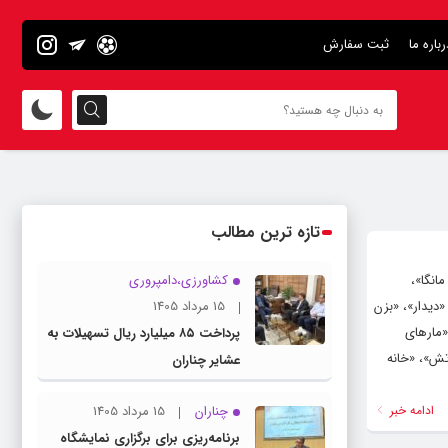
رباره ما
ثبت سفارش
تازه ترین مطالب
انگا»،
کشاورزی،دامپروری
ن آشا»، «چشم انداز زیبا»، «جری و کاتن»، «تازه کار‌ها ۱»، «کتابخانه گمشده»، «حمله به اچ ۳»، «تازه کار‌ها ۲»، «دیدار»، «بزن
15 مرداد 1405
مار‌های
پرداخت ۸۵ میلیارد ریال تسهیلات به
آتش»، «خانه
عشایر چناران
ادامه خبر
چناران
15 مرداد 1405
برنامه‌ریزی برای برگزاری نمایشگاه