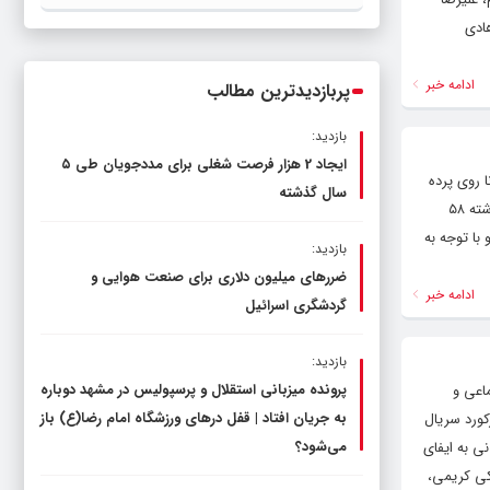
دولت، قاچاق سوخت و عوامل اصلی
ادی
ناترازی را محدود کند، نه سفره مردم
ادامه خبر
پربازدیدترین مطالب
بازدید:
ایجاد 2 هزار فرصت شغلی برای مددجویان طی ۵
 کاهش روند کرونا روی پرده
سال گذشته
سینما رفت و عملاً مسعود اطیابی کارگردان این فیلم توانست رکورد فیلم دیگر خودش یعنی «دینامیت» را بشکند فیلمی که در سال گذشته ۵۸
و با توجه به
بازدید:
ضررهای میلیون دلاری برای صنعت هوایی و
ادامه خبر
گردشگری اسرائیل
بازدید:
پرونده میزبانی استقلال و پرسپولیس در مشهد دوباره
ماعی و
به جریان افتاد | قفل در‌های ورزشگاه امام رضا(ع) باز
کورد سریال
می‌شود؟
ی به ایفای
ر جعفری، نیکی کریمی،