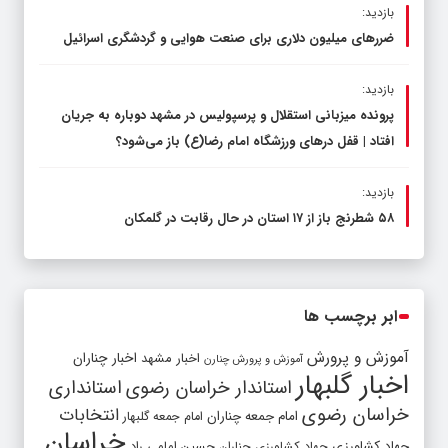
بازدید:
ضررهای میلیون دلاری برای صنعت هوایی و گردشگری اسرائیل
بازدید:
پرونده میزبانی استقلال و پرسپولیس در مشهد دوباره به جریان
افتاد | قفل در‌های ورزشگاه امام رضا(ع) باز می‌شود؟
بازدید:
۵۸ شطرنج‌ باز از ۱۷ استان در حال رقابت در گلمکان
ابر برچسب ها
آموزش و پرورش
اخبار مشهد
اخبار چناران
آموزش و پرورش چنارن
اخبار گلبهار
استاندار خراسان رضوی
استانداری
خراسان رضوی
انتخابات
امام جمعه چناران
امام جمعه گلبهار
خراسان
جهاد کشاورزی
جهاد کشاورزی چناران
حسین امامی راد