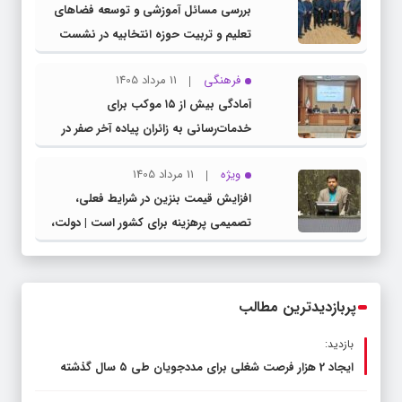
بررسی مسائل آموزشی و توسعه فضاهای
تعلیم و تربیت حوزه انتخابیه در نشست
مشترک عضو کمیسیون آموزش مجلس با
فرهنگی
11 مرداد 1405
مدیرکل آموزش و پرورش خراسان رضوی
آمادگی بیش از ۱۵ موکب برای
خدمات‌رسانی به زائران پیاده آخر صفر در
شهرستان چناران
ویژه
11 مرداد 1405
افزایش قیمت بنزین در شرایط فعلی،
تصمیمی پرهزینه برای کشور است | دولت،
قاچاق سوخت و عوامل اصلی ناترازی را
محدود کند، نه سفره مردم
پربازدیدترین مطالب
بازدید:
ایجاد 2 هزار فرصت شغلی برای مددجویان طی ۵ سال گذشته