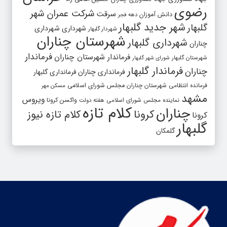
رضوی
شرکت عمران شهر
سرقت
دانش آموزان
دهه فجر
شهر جدید گلبهار
گلبهار
شهرداری
شهرداری
شهردار گلبهار
شهرستان چناران
شهرداری گلبهار
چناران
فرماندار
فرماندار شهرستان چناران
شهرستان گلبهار
شورای شهر گلبهار
فرماندار گلبهار
چناران
فرمانداری چناران
فرمانداری گلبهار
فرمانده انتظامی شهرستان چناران
مجلس شورای اسلامی
مسکن مهر
مشهد
ویروس
واکسن کرونا
نماینده مجلس شورای اسلامی
هفته دولت
کلام تازه
چناران
کرونا
کلام تازه نیوز
کرونا
گلبهار
گلمکان