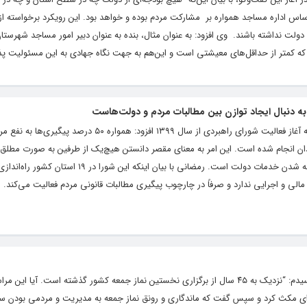
س اداره مساجد همواره بر مشارکت مردم بوده و خواهد بود. این رویکرد برخواسته از 
لت نداشته باشند. ‌ وی افزود: به عنوان مثال، بنده به عنوان دبیر امور مساجد شهرستان
 که کمتر از حداقل‌های معیشتی است و این‌هم به جهت نگاه جهادی به این مسئولیت پذی
ه دنبال ایجاد توازن بین مطالبات مردم و دولت‌هاست
دان انجام شده است. این امر به معنای مقصر دانستن هیچ‌یک از طرفین به صورت مطلق
هدف، برقرار کردن توازن و همدلی برای نهادینه شدن خدمات دولت است. رمضانی با بیان اینکه
الی و اجرایی ندارد و صرفاً در چارچوب پیگیری مطالبات قانونی مردم فعالیت می‌کند. م
به عنوان اولین سئوال از امام جمعه چناران پرسیدم: “نزدیک به ۴۵ سال از برگزاری نخستین نماز جمعه کشور گذشته است. آ
ظه‌ای مکث کرد و سپس گفت که ماندگاری و رونق نماز جمعه به مدیریت و مردمی بودن س