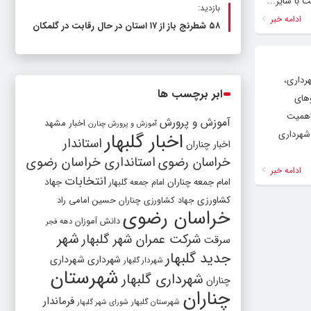
بازدید:
ادامه خبر
۵۸ شطرنج‌ باز از ۱۷ استان در حال رقابت در گلمکان
رداری،
ابر برچسب ها
وهای
 اهمیت
آموزش و پرورش
اخبار مشهد
آموزش و پرورش چنارن
 شهرداری
اخبار گلبهار
استاندار
اخبار چناران
خراسان رضوی
استانداری خراسان رضوی
ادامه خبر
انتخابات
امام جمعه چناران
جهاد
امام جمعه گلبهار
کشاورزی
جهاد کشاورزی چناران
حسین امامی راد
خراسان رضوی
دانش آموزان
دهه فجر
شهر
شرکت عمران شهر گلبهار
سرقت
جدید گلبهار
شهرداری
شهرداری
شهردار گلبهار
شهرستان
شهرداری گلبهار
چناران
چناران
فرماندار
شهرستان گلبهار
شورای شهر گلبهار