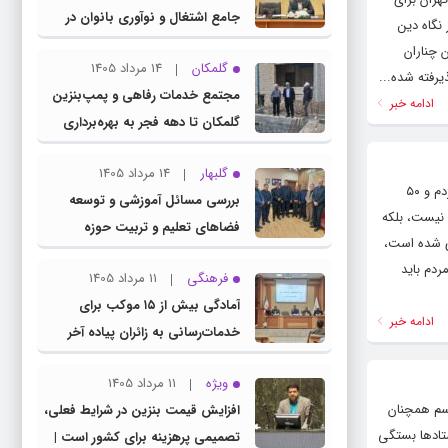
جامع اشتغال و نوآوری بانوان در
نگاه دین
چناران
 چناران
گلمکان
14 مرداد 1405
رفته شده...
مجتمع خدمات رفاهی و پمپ‌بنزین
ادامه خبر
گلمکان تا دهه فجر به بهره‌برداری
می‌رسد
گلبهار
14 مرداد 1405
به گزارش کلام تازه، حسن رمضانی، با اشاره به آغاز فعالیت شورای راهبردی از سال ۱۳۹۹ افزود: همواره ۵۰ درصد پیگیری‌ها به نفع مردم و ۵۰
بررسی مسائل آموزشی و توسعه
 نیست، بلکه
فضاهای تعلیم و تربیت حوزه
 این شورا در ۱۹ استان کشور راه‌اندازی شده است،
انتخابیه در نشست مشترک عضو
ردم باید
فرهنگی
11 مرداد 1405
کمیسیون آموزش مجلس با مدیرکل
آمادگی بیش از ۱۵ موکب برای
آموزش و پرورش خراسان رضوی
ادامه خبر
خدمات‌رسانی به زائران پیاده آخر
صفر در شهرستان چناران
ویژه
11 مرداد 1405
یا این مراسم همچنان
افزایش قیمت بنزین در شرایط فعلی،
تادها بستگی
تصمیمی پرهزینه برای کشور است |