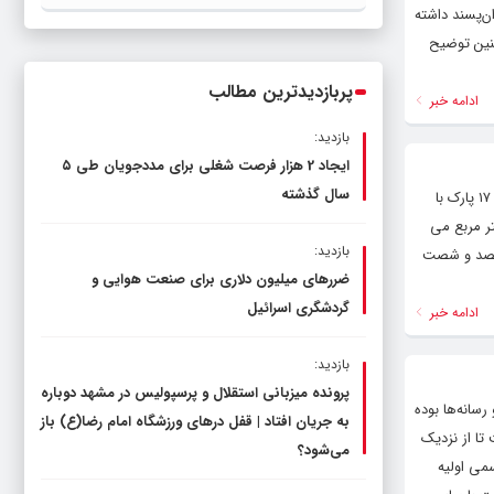
ن‌پسند داشته
دولت، قاچاق سوخت و عوامل اصلی
چنین توضیح
ناترازی را محدود کند، نه سفره مردم
پربازدیدترین مطالب
ادامه خبر
بازدید:
ایجاد 2 هزار فرصت شغلی برای مددجویان طی ۵
سال گذشته
یونس رضاپور در گفتگو با کلام تازه با بیان این که در حال حاضر ۲۱ بوستان در گلبهار و در اختیار شهرداری قرار دارد، گفت: از این تعداد ۱۷ پارک با
پنج هزار متر مربع می
بازدید:
سیصد و شصت
ضررهای میلیون دلاری برای صنعت هوایی و
گردشگری اسرائیل
ادامه خبر
بازدید:
پرونده میزبانی استقلال و پرسپولیس در مشهد دوباره
رسانه‌ها بوده
به جریان افتاد | قفل در‌های ورزشگاه امام رضا(ع) باز
 تا از نزدیک
می‌شود؟
 به تاریخچه تأسیس کارخانه در سال 1335 و ظرفیت اسمی اولیه