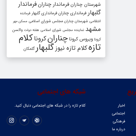
فرماندار
فرماندار چناران
شهرستان چناران
گلبهار
فرمانداری چناران
فرمانداری گلبهار
فرمانده
انتظامی شهرستان چناران
مجلس شورای اسلامی
مسکن مهر
مشهد
واکسن
نماینده مجلس شورای اسلامی
هفته دولت
کلام
چناران
کرونا
ویروس کرونا
کرونا
تازه
گلبهار
کلام تازه نیوز
گلمکان
یع
شبکه های اجتماعی
اخبار
کلام تازه را در شبکه ‌های اجتماعی دنبال کنید.
اجتماعی
فرهنگی
درباره ما