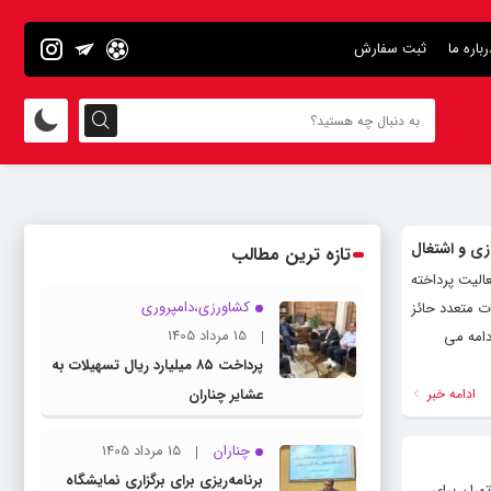
رباره ما
ثبت سفارش
زی و اشتغال
تازه ترین مطالب
 و مدیر، به فعالیت پرداخته
کشاورزی،دامپروری
ت متعدد حائز
15 مرداد 1405
دامه می
پرداخت ۸۵ میلیارد ریال تسهیلات به
ادامه خبر
عشایر چناران
چناران
15 مرداد 1405
برنامه‌ریزی برای برگزاری نمایشگاه
هران برای