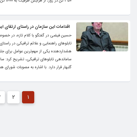
350 تن در روز، از افزایش ظرفیت به 1400 تن با تلاش و بهینه‌سازی‌های صورت گرفته خبر داد. وی جذب چغندر از منطقه چناران و رقابت با سایر...
اقدامات این سازمان در راستای ارتقای ا
حسین فیضی در گفتگو با کلام تازه، در خصوص
تابلوهای راهنمایی و علائم ترافیکی در راس
هشداردهنده یکی از مهم‌ترین عوامل برای جلو
ساماندهی تابلوهای ترافیکی، تشریح کرد: سام
گلبهار قرار دارد. با اشاره به مصوبات شورای 
3
2
1