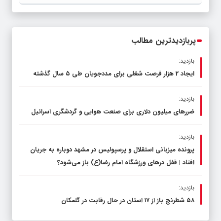
قاچاق سوخت و عوامل اصلی ناترازی را
محدود کند، نه سفره مردم
پربازدیدترین مطالب
بازدید:
ایجاد 2 هزار فرصت شغلی برای مددجویان طی ۵ سال گذشته
بازدید:
ضررهای میلیون دلاری برای صنعت هوایی و گردشگری اسرائیل
بازدید:
پرونده میزبانی استقلال و پرسپولیس در مشهد دوباره به جریان
افتاد | قفل در‌های ورزشگاه امام رضا(ع) باز می‌شود؟
بازدید:
۵۸ شطرنج‌ باز از ۱۷ استان در حال رقابت در گلمکان