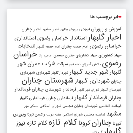
ابر برچسب ها
آموزش و پرورش
اخبار مشهد
اخبار چناران
آموزش و پرورش چنارن
اخبار گلبهار
استاندار خراسان رضوی
استانداری
خراسان رضوی
انتخابات
امام جمعه چناران
امام جمعه گلبهار
خراسان
جهاد کشاورزی
جهاد کشاورزی چناران
حسین امامی راد
رضوی
شرکت عمران شهر
سرقت
دانش آموزان
دهه فجر
شهر جدید گلبهار
گلبهار
شهرداری
شهرداری
شهردار گلبهار
شهرستان چناران
شهرداری گلبهار
چناران
فرماندار
فرماندار شهرستان چناران
شهرستان گلبهار
شورای شهر گلبهار
فرماندار گلبهار
چناران
فرمانداری چناران
فرمانداری گلبهار
فرمانده انتظامی شهرستان چناران
مجلس شورای اسلامی
مسکن مهر
مشهد
ویروس
واکسن کرونا
نماینده مجلس شورای اسلامی
هفته دولت
کلام تازه
چناران
کرونا
کلام تازه نیوز
کرونا
گلبهار
گلمکان