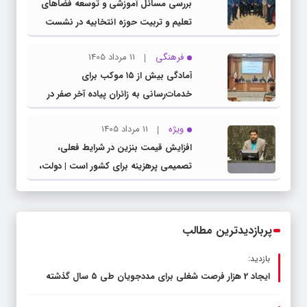
بررسی مسائل آموزشی و توسعه فضاهای
تعلیم و تربیت حوزه انتخابیه در نشست
مشترک عضو کمیسیون آموزش مجلس با
فرهنگی
11 مرداد 1405
مدیرکل آموزش و پرورش خراسان رضوی
آمادگی بیش از ۱۵ موکب برای
خدمات‌رسانی به زائران پیاده آخر صفر در
شهرستان چناران
ویژه
11 مرداد 1405
افزایش قیمت بنزین در شرایط فعلی،
تصمیمی پرهزینه برای کشور است | دولت،
قاچاق سوخت و عوامل اصلی ناترازی را
محدود کند، نه سفره مردم
پربازدیدترین مطالب
بازدید:
ایجاد 2 هزار فرصت شغلی برای مددجویان طی ۵ سال گذشته