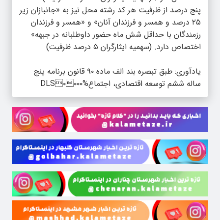
پنج درصد از ظرفیت هر کد رشته محل نیز به «جانبازان زیر
۲۵ درصد و همسر و فرزندان آنان» و «همسر و فرزندان
رزمندگان با حداقل شش ماه حضور داوطلبانه در جبهه»
اختصاص دارد. (سهمیه ایثارگران ۵ درصد ظرفیت)
یادآوری: طبق تبصره بند الف ماده ۹۰ قانون برنامه پنج
ساله ششم توسعه اقتصادی، اجتماع%DLS۰۰۰۰