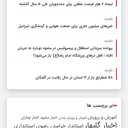
ایجاد 2 هزار فرصت شغلی برای مددجویان طی ۵ سال گذشته
بازدید:
ضررهای میلیون دلاری برای صنعت هوایی و گردشگری اسرائیل
بازدید:
پرونده میزبانی استقلال و پرسپولیس در مشهد دوباره به جریان
افتاد | قفل در‌های ورزشگاه امام رضا(ع) باز می‌شود؟
بازدید:
۵۸ شطرنج‌ باز از ۱۷ استان در حال رقابت در گلمکان
ابر برچسب ها
آموزش و پرورش
اخبار مشهد
اخبار چناران
آموزش و پرورش چنارن
اخبار گلبهار
استاندار خراسان رضوی
استانداری