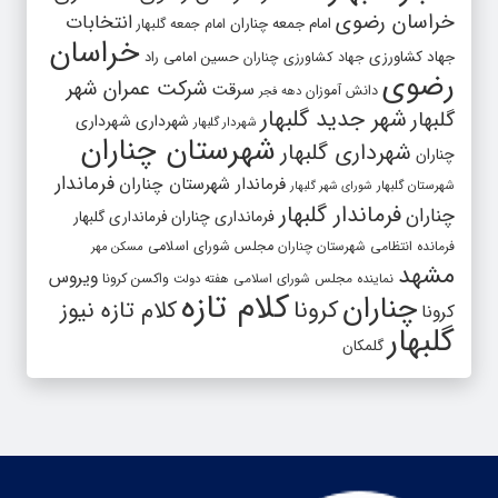
خراسان رضوی
انتخابات
امام جمعه چناران
امام جمعه گلبهار
خراسان
جهاد کشاورزی
جهاد کشاورزی چناران
حسین امامی راد
رضوی
شرکت عمران شهر
سرقت
دانش آموزان
دهه فجر
شهر جدید گلبهار
گلبهار
شهرداری
شهرداری
شهردار گلبهار
شهرستان چناران
شهرداری گلبهار
چناران
فرماندار
فرماندار شهرستان چناران
شهرستان گلبهار
شورای شهر گلبهار
فرماندار گلبهار
چناران
فرمانداری چناران
فرمانداری گلبهار
فرمانده انتظامی شهرستان چناران
مجلس شورای اسلامی
مسکن مهر
مشهد
ویروس
واکسن کرونا
نماینده مجلس شورای اسلامی
هفته دولت
کلام تازه
چناران
کرونا
کلام تازه نیوز
کرونا
گلبهار
گلمکان