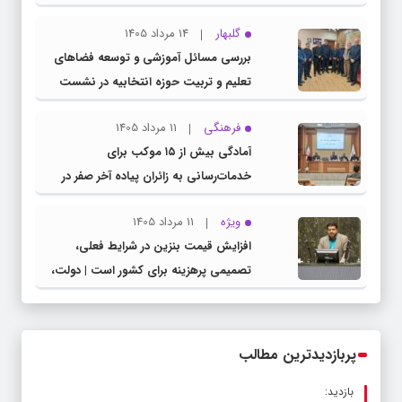
گلبهار
14 مرداد 1405
بررسی مسائل آموزشی و توسعه فضاهای
تعلیم و تربیت حوزه انتخابیه در نشست
مشترک عضو کمیسیون آموزش مجلس با
فرهنگی
11 مرداد 1405
مدیرکل آموزش و پرورش خراسان رضوی
آمادگی بیش از ۱۵ موکب برای
خدمات‌رسانی به زائران پیاده آخر صفر در
شهرستان چناران
ویژه
11 مرداد 1405
افزایش قیمت بنزین در شرایط فعلی،
تصمیمی پرهزینه برای کشور است | دولت،
قاچاق سوخت و عوامل اصلی ناترازی را
محدود کند، نه سفره مردم
پربازدیدترین مطالب
بازدید: