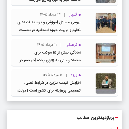
گلبهار
14 مرداد 1405
بررسی مسائل آموزشی و توسعه فضاهای
تعلیم و تربیت حوزه انتخابیه در نشست
مشترک عضو کمیسیون آموزش مجلس با
فرهنگی
11 مرداد 1405
مدیرکل آموزش و پرورش خراسان رضوی
آمادگی بیش از ۱۵ موکب برای
خدمات‌رسانی به زائران پیاده آخر صفر در
شهرستان چناران
ویژه
11 مرداد 1405
افزایش قیمت بنزین در شرایط فعلی،
تصمیمی پرهزینه برای کشور است | دولت،
قاچاق سوخت و عوامل اصلی ناترازی را
محدود کند، نه سفره مردم
پربازدیدترین مطالب