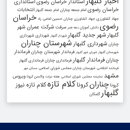
اخبار گلبهار
استاندار خراسان رضوی
استانداری
خراسان رضوی
انتخابات
امام جمعه چناران
امام جمعه گلبهار
خراسان
جهاد کشاورزی
جهاد کشاورزی چناران
حسین امامی راد
رضوی
شرکت عمران شهر
سرقت
دانش آموزان
دهه فجر
شهر جدید گلبهار
گلبهار
شهرداری
شهرداری
شهردار گلبهار
شهرستان چناران
شهرداری گلبهار
چناران
فرماندار
فرماندار شهرستان چناران
شهرستان گلبهار
شورای شهر گلبهار
فرماندار گلبهار
چناران
فرمانداری چناران
فرمانداری گلبهار
فرمانده انتظامی شهرستان چناران
مجلس شورای اسلامی
مسکن مهر
مشهد
ویروس
واکسن کرونا
نماینده مجلس شورای اسلامی
هفته دولت
کلام تازه
چناران
کرونا
کلام تازه نیوز
کرونا
گلبهار
گلمکان