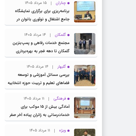
چناران
15 مرداد 1405
برنامه‌ریزی برای برگزاری نمایشگاه
جامع اشتغال و نوآوری بانوان در
چناران
گلمکان
14 مرداد 1405
مجتمع خدمات رفاهی و پمپ‌بنزین
گلمکان تا دهه فجر به بهره‌برداری
می‌رسد
گلبهار
14 مرداد 1405
بررسی مسائل آموزشی و توسعه
فضاهای تعلیم و تربیت حوزه انتخابیه
در نشست مشترک عضو کمیسیون
فرهنگی
11 مرداد 1405
آموزش مجلس با مدیرکل آموزش و
آمادگی بیش از ۱۵ موکب برای
پرورش خراسان رضوی
خدمات‌رسانی به زائران پیاده آخر صفر
در شهرستان چناران
ویژه
11 مرداد 1405