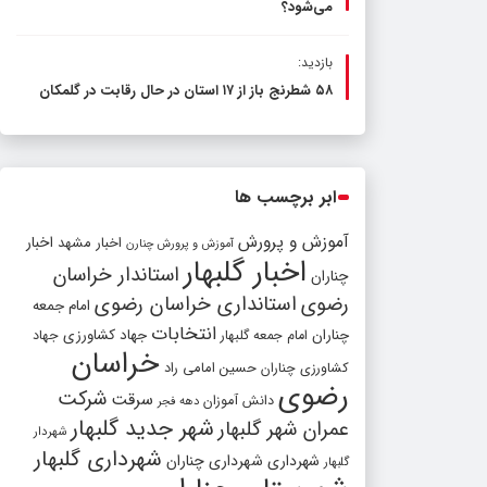
می‌شود؟
بازدید:
۵۸ شطرنج‌ باز از ۱۷ استان در حال رقابت در گلمکان
ابر برچسب ها
آموزش و پرورش
اخبار مشهد
اخبار
آموزش و پرورش چنارن
اخبار گلبهار
استاندار خراسان
چناران
رضوی
استانداری خراسان رضوی
امام جمعه
انتخابات
چناران
جهاد کشاورزی
امام جمعه گلبهار
جهاد
خراسان
کشاورزی چناران
حسین امامی راد
رضوی
شرکت
سرقت
دانش آموزان
دهه فجر
شهر جدید گلبهار
عمران شهر گلبهار
شهردار
شهرداری گلبهار
شهرداری
شهرداری چناران
گلبهار