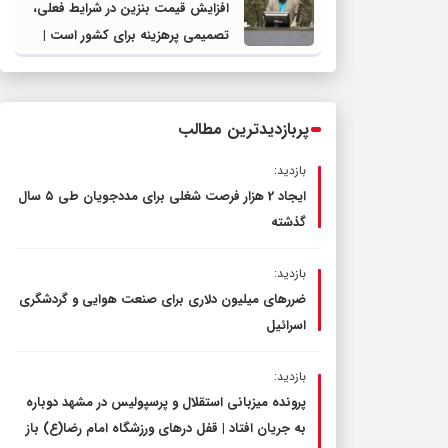
افزایش قیمت بنزین در شرایط فعلی،
تصمیمی پرهزینه برای کشور است |
دولت، قاچاق سوخت و عوامل اصلی
ناترازی را محدود کند، نه سفره مردم
پربازدیدترین مطالب
بازدید:
ایجاد 2 هزار فرصت شغلی برای مددجویان طی ۵ سال
گذشته
بازدید:
ضررهای میلیون دلاری برای صنعت هوایی و گردشگری
اسرائیل
بازدید:
پرونده میزبانی استقلال و پرسپولیس در مشهد دوباره
به جریان افتاد | قفل در‌های ورزشگاه امام رضا(ع) باز