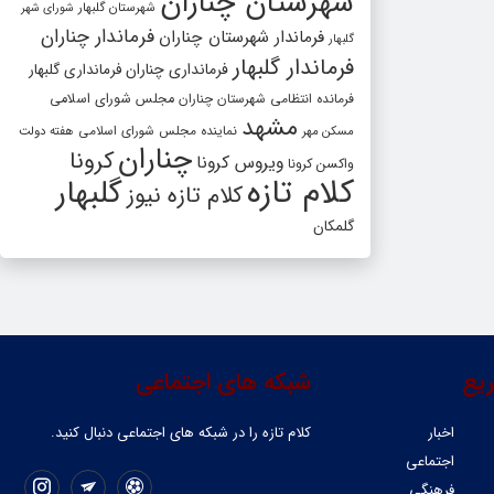
شهرستان چناران
شهرستان گلبهار
شورای شهر
فرماندار چناران
فرماندار شهرستان چناران
گلبهار
فرماندار گلبهار
فرمانداری چناران
فرمانداری گلبهار
فرمانده انتظامی شهرستان چناران
مجلس شورای اسلامی
مشهد
مسکن مهر
نماینده مجلس شورای اسلامی
هفته دولت
چناران
کرونا
ویروس کرونا
واکسن کرونا
کلام تازه
گلبهار
کلام تازه نیوز
گلمکان
یع
شبکه های اجتماعی
اخبار
کلام تازه را در شبکه ‌های اجتماعی دنبال کنید.
اجتماعی
فرهنگی