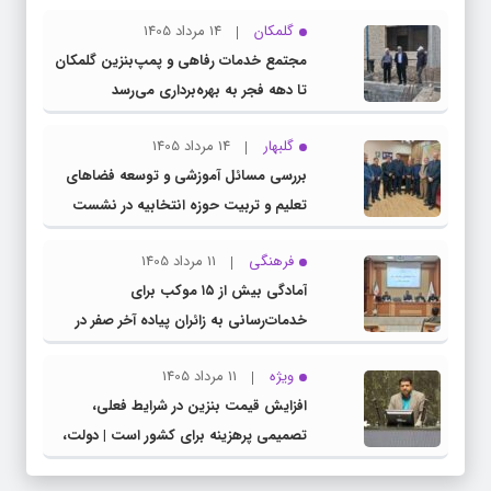
گلمکان
14 مرداد 1405
مجتمع خدمات رفاهی و پمپ‌بنزین گلمکان
تا دهه فجر به بهره‌برداری می‌رسد
گلبهار
14 مرداد 1405
بررسی مسائل آموزشی و توسعه فضاهای
تعلیم و تربیت حوزه انتخابیه در نشست
مشترک عضو کمیسیون آموزش مجلس با
فرهنگی
11 مرداد 1405
مدیرکل آموزش و پرورش خراسان رضوی
آمادگی بیش از ۱۵ موکب برای
خدمات‌رسانی به زائران پیاده آخر صفر در
شهرستان چناران
ویژه
11 مرداد 1405
افزایش قیمت بنزین در شرایط فعلی،
تصمیمی پرهزینه برای کشور است | دولت،
قاچاق سوخت و عوامل اصلی ناترازی را