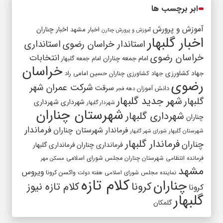
ابر برچسب ها
آموزش و پرورش
اخبار مشهد
اخبار چناران
آموزش و پرورش چنارن
اخبار گلبهار
استاندار خراسان رضوی
استانداری
خراسان رضوی
انتخابات
امام جمعه چناران
امام جمعه گلبهار
خراسان
جهاد کشاورزی
جهاد کشاورزی چناران
حسین امامی راد
رضوی
شرکت عمران شهر
سرقت
دانش آموزان
دهه فجر
شهر جدید گلبهار
گلبهار
شهرداری
شهرداری
شهردار گلبهار
شهرستان چناران
شهرداری گلبهار
چناران
فرماندار
فرماندار شهرستان چناران
شهرستان گلبهار
شورای شهر گلبهار
فرماندار گلبهار
چناران
فرمانداری چناران
فرمانداری گلبهار
فرمانده انتظامی شهرستان چناران
مجلس شورای اسلامی
مسکن مهر
مشهد
ویروس
واکسن کرونا
نماینده مجلس شورای اسلامی
هفته دولت
کلام تازه
چناران
کرونا
کلام تازه نیوز
کرونا
گلبهار
گلمکان