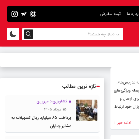
رباره ما
ثبت سفارش
ه تدریس‌ها»،
تازه ترین مطالب
جمله ویژگی‌های
یری ارسال و
کشاورزی،دامپروری
ان خود ارتباط
15 مرداد 1405
پرداخت ۸۵ میلیارد ریال تسهیلات به
ادامه خبر
عشایر چناران