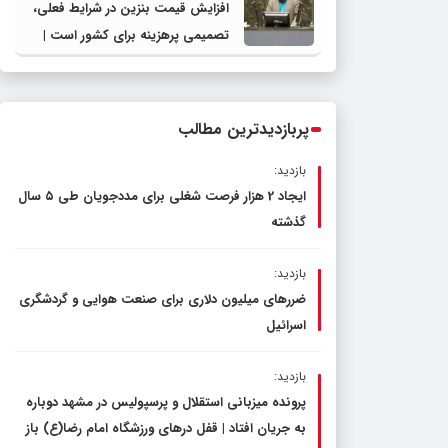
افزایش قیمت بنزین در شرایط فعلی،
تصمیمی پرهزینه برای کشور است |
دولت، قاچاق سوخت و عوامل اصلی
ناترازی را محدود کند، نه سفره مردم
پربازدیدترین مطالب
بازدید:
ایجاد 2 هزار فرصت شغلی برای مددجویان طی ۵ سال
گذشته
بازدید:
ضررهای میلیون دلاری برای صنعت هوایی و گردشگری
اسرائیل
بازدید:
پرونده میزبانی استقلال و پرسپولیس در مشهد دوباره
به جریان افتاد | قفل در‌های ورزشگاه امام رضا(ع) باز