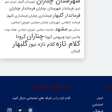
شهرستان چناران
شهرستان گلبهار
شورای شهر
فرماندار چناران
فرماندار شهرستان چناران
گلبهار
فرماندار گلبهار
فرمانداری چناران
فرمانداری گلبهار
فرمانده انتظامی شهرستان چناران
مجلس شورای اسلامی
مشهد
مسکن مهر
نماینده مجلس شورای اسلامی
هفته دولت
چناران
کرونا
ویروس کرونا
واکسن کرونا
کلام تازه
گلبهار
کلام تازه نیوز
گلمکان
یع
شبکه های اجتماعی
اخبار
کلام تازه را در شبکه ‌های اجتماعی دنبال کنید.
اجتماعی
فرهنگی