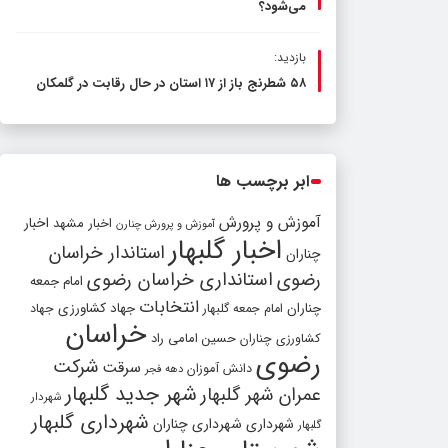
می‌شود؟
بازدید:
۵۸ شطرنج‌ باز از ۱۷ استان در حال رقابت در گلمکان
ابر برچسب ها
آموزش و پرورش
اخبار مشهد
اخبار
آموزش و پرورش چنارن
اخبار گلبهار
استاندار خراسان
چناران
رضوی
استانداری خراسان رضوی
امام جمعه
انتخابات
چناران
جهاد کشاورزی
امام جمعه گلبهار
جهاد
خراسان
کشاورزی چناران
حسین امامی راد
رضوی
شرکت
سرقت
دانش آموزان
دهه فجر
شهر جدید گلبهار
عمران شهر گلبهار
شهردار
شهرداری گلبهار
شهرداری
شهرداری چناران
گلبهار