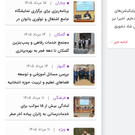
چناران
15 مرداد 1405
پلیکیشن‌های
برنامه‌ریزی برای برگزاری نمایشگاه
یم. اخیرا نیز
جامع اشتغال و نوآوری بانوان در
لی شاد تشویق
چناران
گلمکان
14 مرداد 1405
ادامه خبر
مجتمع خدمات رفاهی و پمپ‌بنزین
گلمکان تا دهه فجر به بهره‌برداری
می‌رسد
گلبهار
14 مرداد 1405
بررسی مسائل آموزشی و توسعه
فضاهای تعلیم و تربیت حوزه انتخابیه
در نشست مشترک عضو کمیسیون
فرهنگی
11 مرداد 1405
آموزش مجلس با مدیرکل آموزش و
آمادگی بیش از ۱۵ موکب برای
پرورش خراسان رضوی
خدمات‌رسانی به زائران پیاده آخر صفر
در شهرستان چناران
ویژه
11 مرداد 1405