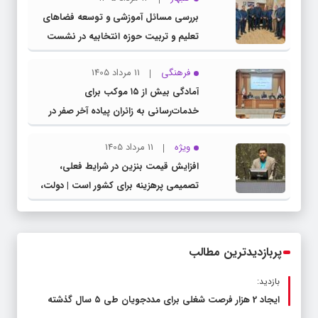
بررسی مسائل آموزشی و توسعه فضاهای
تعلیم و تربیت حوزه انتخابیه در نشست
مشترک عضو کمیسیون آموزش مجلس با
فرهنگی
11 مرداد 1405
مدیرکل آموزش و پرورش خراسان رضوی
آمادگی بیش از ۱۵ موکب برای
خدمات‌رسانی به زائران پیاده آخر صفر در
شهرستان چناران
ویژه
11 مرداد 1405
افزایش قیمت بنزین در شرایط فعلی،
تصمیمی پرهزینه برای کشور است | دولت،
قاچاق سوخت و عوامل اصلی ناترازی را
محدود کند، نه سفره مردم
پربازدیدترین مطالب
بازدید:
ایجاد 2 هزار فرصت شغلی برای مددجویان طی ۵ سال گذشته