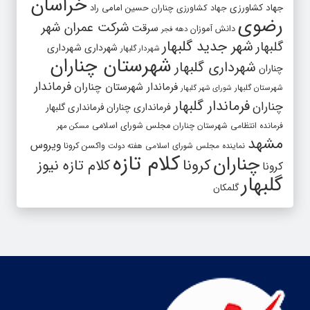
خراسان
جهاد کشاورزی
جهاد کشاورزی چناران
حسین امامی راد
رضوی
شرکت عمران شهر
سرقت
دانش آموزان
دهه فجر
شهر جدید گلبهار
گلبهار
شهرداری
شهرداری
شهردار گلبهار
شهرستان چناران
شهرداری گلبهار
چناران
فرماندار
فرماندار شهرستان چناران
شهرستان گلبهار
شورای شهر گلبهار
فرماندار گلبهار
چناران
فرمانداری چناران
فرمانداری گلبهار
فرمانده انتظامی شهرستان چناران
مجلس شورای اسلامی
مسکن مهر
مشهد
ویروس
واکسن کرونا
نماینده مجلس شورای اسلامی
هفته دولت
کلام تازه
چناران
کرونا
کلام تازه نیوز
کرونا
گلبهار
گلمکان